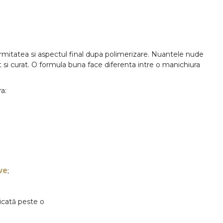
rmitatea si aspectul final dupa polimerizare. Nuantele nude
t si curat. O formula buna face diferenta intre o manichiura
a:
ve
;
licată peste o