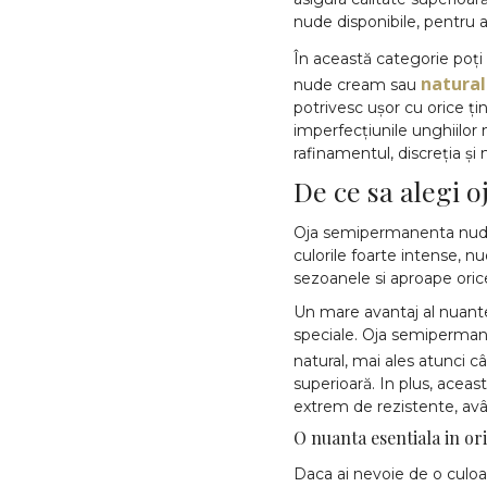
nude disponibile, pentru a s
În această categorie poți
natural
nude cream sau
potrivesc ușor cu orice ț
imperfecțiunile unghiilor
rafinamentul, discreția și 
De ce sa alegi
Oja semipermanenta nude e
culorile foarte intense, nu
sezoanele si aproape orice
Un mare avantaj al nuantel
speciale. Oja semipermanen
natural, mai ales atunci
superioară. In plus, acea
extrem de rezistente, avân
O nuanta esentiala in o
Daca ai nevoie de o culoar