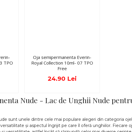
erin-
Oja semipermanenta Everin-
033 TPO
Royal Collection 10ml- 07 TPO
Free
24.90 Lei
enta Nude - Lac de Unghii Nude pentru 
e sunt unele dintre cele mai populare alegeri din categoria oje
ersatilitate și aspectul îngrijit pe care îl oferă unghiilor. Fiecar
ă și versatilitate, astfel încât să răspundă celor mai diverse ceri