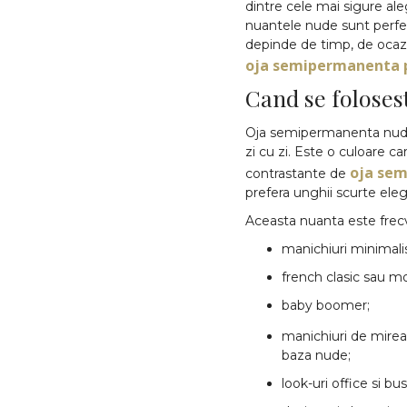
dintre cele mai sigure aleg
nuantele nude sunt perfec
depinde de timp, de ocazie
oja semipermanenta 
Cand se folose
Oja semipermanenta nude es
zi cu zi. Este o culoare c
oja se
contrastante de
prefera unghii scurte eleg
Aceasta nuanta este frecve
manichiuri minimali
french clasic sau m
baby boomer;
manichiuri de mirea
baza nude;
look-uri office si bu