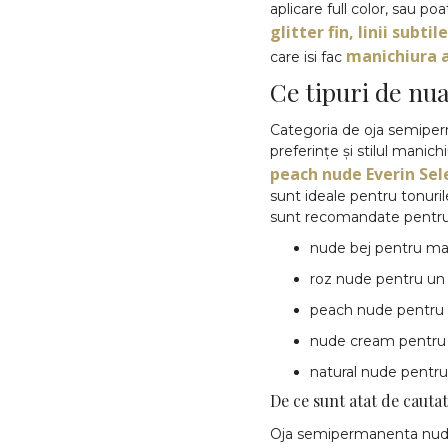
aplicare full color, sau 
glitter fin, linii subt
manichiura 
care isi fac
Ce tipuri de nu
Categoria de oja semiperma
preferințe și stilul manic
peach nude Everin Sel
sunt ideale pentru tonuril
sunt recomandate pentru p
nude bej pentru mani
roz nude pentru un e
peach nude pentru u
nude cream pentru m
natural nude pentru 
De ce sunt atat de cauta
Oja semipermanenta nude e