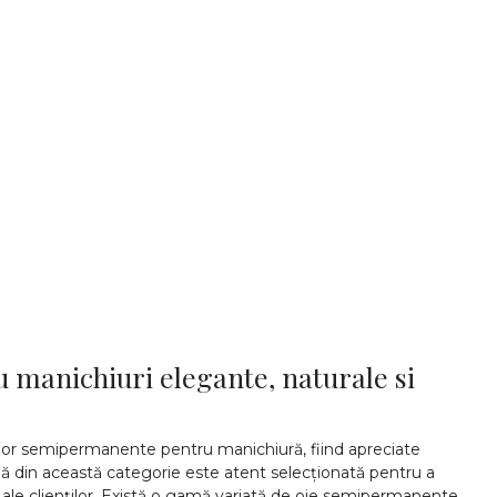
manichiuri elegante, naturale si
lor semipermanente pentru manichiură, fiind apreciate
e ojă din această categorie este atent selecționată pentru a
nțe ale clienților. Există o gamă variată de oje semipermanente