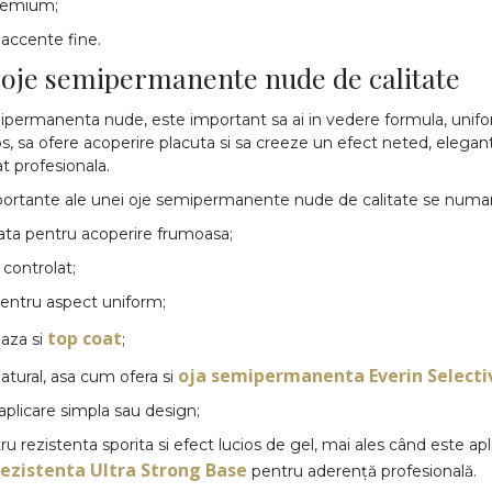
premium;
accente fine.
 oje semipermanente nude de calitate
ipermanenta nude, este important sa ai in vedere formula, unifo
s, sa ofere acoperire placuta si sa creeze un efect neted, elegan
t profesionala.
importante ale unei oje semipermanente nude de calitate se numar
ata pentru acoperire frumoasa;
controlat;
entru aspect uniform;
top coat
baza si
;
oja semipermanenta Everin Selecti
natural, asa cum ofera si
 aplicare simpla sau design;
ru rezistenta sporita si efect lucios de gel, mai ales când este ap
ezistenta Ultra Strong Base
pentru aderență profesională.