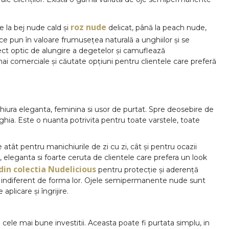
roz nude
 la bej nude cald și
delicat, până la peach nude,
e pun în valoare frumusețea naturală a unghiilor și se
ct optic de alungire a degetelor și camuflează
ai comerciale și căutate opțiuni pentru clientele care preferă
ura eleganta, feminina si usor de purtat. Spre deosebire de
unghia. Este o nuanta potrivita pentru toate varstele, toate
tât pentru manichiurile de zi cu zi, cât și pentru ocazii
 eleganta si foarte ceruta de clientele care prefera un look
in colectia Nudelicious
pentru protecție și aderență
gi, indiferent de forma lor. Ojele semipermanente nude sunt
plicare și îngrijire.
cele mai bune investitii. Aceasta poate fi purtata simplu, in