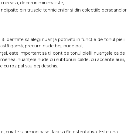
 mireasa, decoruri minimaliste,
lipsite din trusele tehnicienilor si din colectiile persoanelor
 permite să alegi nuanța potrivită în funcție de tonul pielii,
 această gamă, precum nude bej, nude pal,
ei, este important să ții cont de tonul pielii: nuanțele calde
 asemenea, nuanțele nude cu subtonuri calde, cu accente aurii,
 cu roz pal sau bej deschis.
, curate si armonioase, fara sa fie ostentativa. Este una