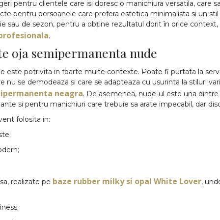
eri pentru clientele care isi doresc o manichiura versatila, care sa
te pentru persoanele care prefera estetica minimalista si un stil
 sau de sezon, pentru a obține rezultatul dorit în orice context,
profesionala
.
ste oja semipermanenta nude
te potrivita in foarte multe contexte. Poate fi purtata la servic
are nu se demodeaza si care se adapteaza cu usurinta la stiluri v
mipermanenta neagra
. De asemenea, nude-ul este una dintre 
ante si pentru manichiuri care trebuie sa arate impecabil, dar disc
nt folosita in:
ste;
odern;
baze rubber milky si opal White Lover
sa, realizate pe
, un
siness;