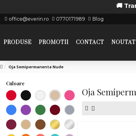
🚚 Transport gr
office@everin.ro
0770171989
Blog
PRODUSE
PROMOTII
CONTACT
NOUTAT
Oja Semipermanenta Nude
Culoare
Oja Semiperm