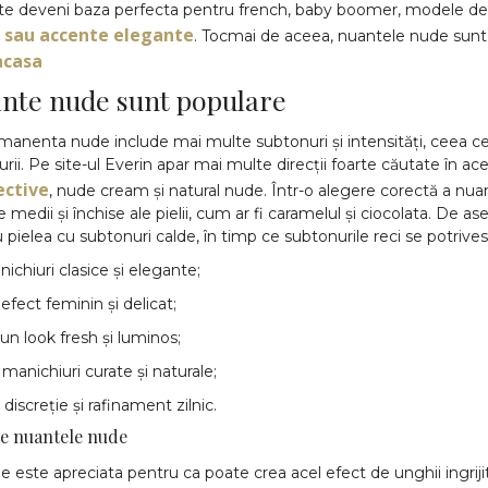
poate deveni baza perfecta pentru french, baby boomer, modele de
ile sau accente elegante
. Tocmai de aceea, nuantele nude sunt ne
acasa
ante nude sunt populare
nenta nude include mai multe subtonuri și intensități, ceea ce îți
hiurii. Pe site-ul Everin apar mai multe direcții foarte căutate în
ective
, nude cream și natural nude. Într-o alegere corectă a nuanț
e medii și închise ale pielii, cum ar fi caramelul și ciocolata. De
ielea cu subtonuri calde, în timp ce subtonurile reci se potrivesc
chiuri clasice și elegante;
fect feminin și delicat;
n look fresh și luminos;
anichiuri curate și naturale;
discreție și rafinament zilnic.
te nuantele nude
ste apreciata pentru ca poate crea acel efect de unghii ingrijite