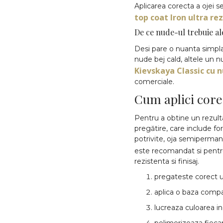
Aplicarea corecta a ojei 
top coat Iron ultra rez
De ce nude-ul trebuie al
Desi pare o nuanta simpla,
nude bej cald, altele un n
Kievskaya Classic cu
comerciale.
Cum aplici cor
Pentru a obtine un rezult
pregătire, care include fo
potrivite, oja semipermane
este recomandat si pent
rezistenta si finisaj.
pregateste corect u
aplica o baza compat
lucreaza culoarea in s
polimerizeaza fieca