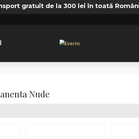
atuit de la 300 lei în toată România —
🚚 Tr
I
anenta Nude