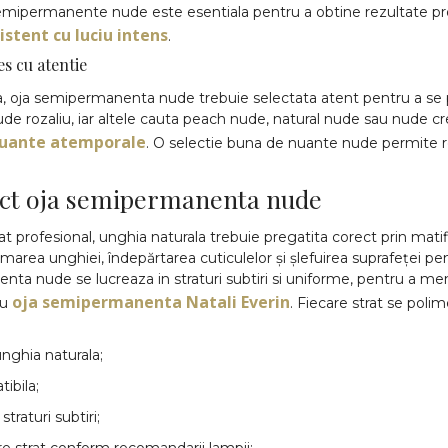
semipermanente nude este esentiala pentru a obtine rezultate prof
istent cu luciu intens
.
es cu atentie
 oja semipermanenta nude trebuie selectata atent pentru a se potriv
ude rozaliu, iar altele cauta peach nude, natural nude sau nude cr
 nuante atemporale
. O selectie buna de nuante nude permite re
ect oja semipermanenta nude
at profesional, unghia naturala trebuie pregatita corect prin mat
rmarea unghiei, îndepărtarea cuticulelor și șlefuirea suprafeței p
nta nude se lucreaza in straturi subtiri si uniforme, pentru a me
oja semipermanenta Natali Everin
ru
. Fiecare strat se polim
nghia naturala;
ibila;
traturi subtiri;
re strat conform recomandarii lampii;