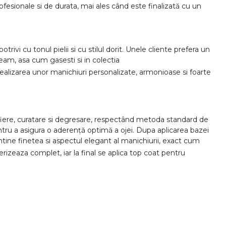
esionale si de durata, mai ales când este finalizată cu un
i cu tonul pielii si cu stilul dorit. Unele cliente prefera un
eam, asa cum gasesti si in colectia
alizarea unor manichiuri personalizate, armonioase si foarte
ifiere, curatare si degresare, respectând metoda standard de
entru a asigura o aderență optimă a ojei. Dupa aplicarea bazei
ntine finetea si aspectul elegant al manichiurii, exact cum
erizeaza complet, iar la final se aplica top coat pentru