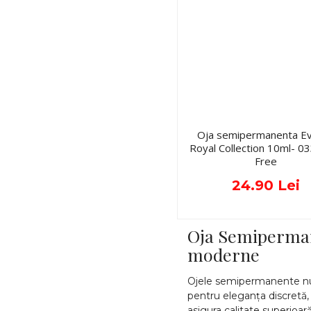
Oja semipermanenta Ev
Royal Collection 10ml- 
Free
24.90 Lei
Oja Semiperman
moderne
Ojele semipermanente nud
pentru eleganța discretă, v
asigura calitate superioar