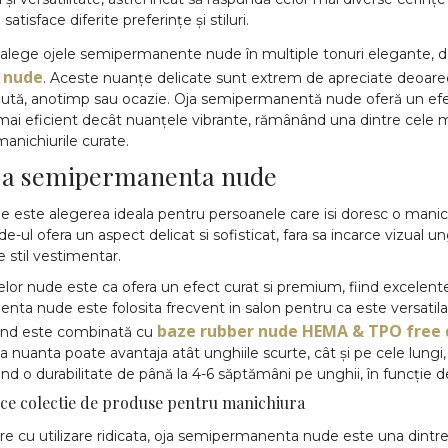
atisface diferite preferințe și stiluri.
 alege ojele semipermanente nude în multiple tonuri elegante, de
 nude
. Aceste nuanțe delicate sunt extrem de apreciate deoarec
inută, anotimp sau ocazie. Oja semipermanentă nude oferă un efe
 mai eficient decât nuanțele vibrante, rămânând una dintre cele m
manichiurile curate.
 oja semipermanenta nude
ste alegerea ideala pentru persoanele care isi doresc o manichi
de-ul ofera un aspect delicat si sofisticat, fara sa incarce vizual 
 stil vestimentar.
or nude este ca ofera un efect curat si premium, fiind excelente a
ta nude este folosita frecvent in salon pentru ca este versatila,
baze rubber nude HEMA & TPO free d
 când este combinată cu
sta nuanta poate avantaja atât unghiile scurte, cât și pe cele lun
d o durabilitate de până la 4-6 săptămâni pe unghii, în funcție de a
rice colectie de produse pentru manichiura
e cu utilizare ridicata, oja semipermanenta nude este una dintre 