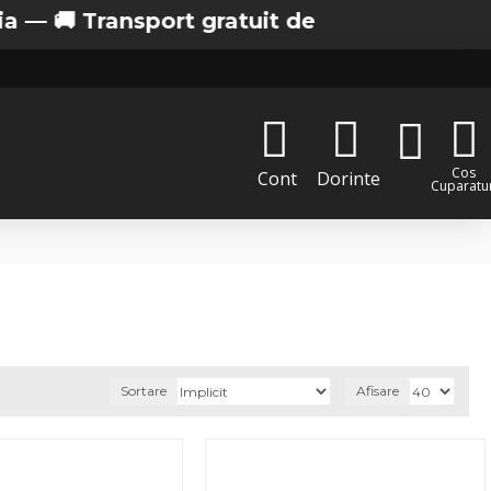
ansport gratuit de la 200 lei in Bucuresti
Cos
Cont
Dorinte
Cuparatur
Sortare
Afisare