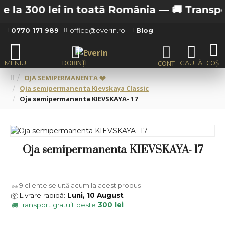
 la 300 lei în toată România —
🚚 Transport 
0770 171 989
office@everin.ro
Blog
OJA SEMIPERMANENTA ❤️
Oja semipermanenta Kievskaya Classic
Oja semipermanenta KIEVSKAYA- 17
Oja semipermanenta KIEVSKAYA- 17
9
cliente se uită acum la acest produs
👀
Livrare rapidă:
Luni, 10 August
📦
Transport gratuit peste
300 lei
🚚