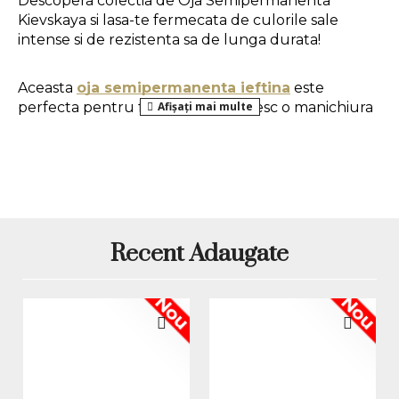
Descopera colectia de Oja Semipermanenta 
Kievskaya si lasa-te fermecata de culorile sale 
intense si de rezistenta sa de lunga durata!
Aceasta 
oja semipermanenta ieftina
 este 
perfecta pentru femeile ca isi doresc o manichiura 
perfecta realizata chiar din confortul casei lor. 
Formulata cu atentie, 
Oja Kievskaya
 contine 
particule de glitter, oferind un aspect stralucitor 
manichiurii tale. 
Mod de aplicare:
Recent Adaugate
1. Pregatirea unghiei naturale:
 se da forma 
Nou
Nou
unghiilor, se imping si se indeparteaza cuticulele, 
apoi se utilizeaza o pila buffer pentru a indeparta 
luciul natural al unghiei.
2. Aplicarea bazei:
 se aplica un strat care se usuca 
in 30 de secunde in lampa LED sau in 120 de 
secunde in lampa UV.