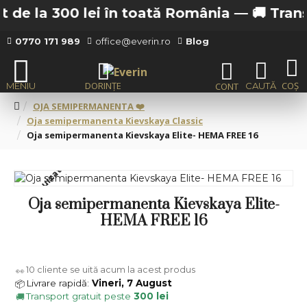
 de la 300 lei în toată România —
🚚 Transpo
0770 171 989
office@everin.ro
Blog
OJA SEMIPERMANENTA ❤️
Oja semipermanenta Kievskaya Classic
Oja semipermanenta Kievskaya Elite- HEMA FREE 16
Stoc epuizat
Oja semipermanenta Kievskaya Elite-
HEMA FREE 16
10
cliente se uită acum la acest produs
👀
Livrare rapidă:
Vineri, 7 August
📦
Transport gratuit peste
300 lei
🚚