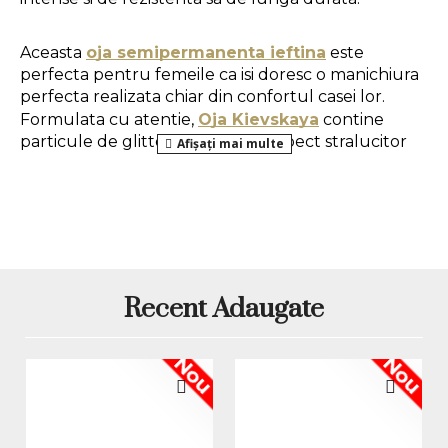
Aceasta 
oja semipermanenta ieftina
 este 
perfecta pentru femeile ca isi doresc o manichiura 
perfecta realizata chiar din confortul casei lor. 
Formulata cu atentie, 
Oja Kievskaya
 contine 
particule de glitter, oferind un aspect stralucitor 
manichiurii tale. 
Gramaj: 7ml
Mod de aplicare:
1. Pregatirea unghiei naturale:
 se da forma 
Recent Adaugate
unghiilor, se imping si se indeparteaza cuticulele, 
apoi se utilizeaza o pila buffer pentru a indeparta 
Nou
Nou
luciul natural al unghiei.
2. Aplicarea bazei:
 se aplica un strat care se usuca 
in 30 de secunde in lampa LED sau in 120 de 
secunde in lampa UV.