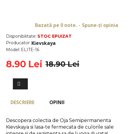
Bazată pe 0 note.
Spune-ţi opinia
-
Disponibilitate:
STOC EPUIZAT
Kievskaya
Producator:
Model:
ELITE-16
8.90 Lei
18.90 Lei
DESCRIERE
OPINII
Descopera colectia de Oja Semipermanenta 
Kievskaya si lasa-te fermecata de culorile sale 
intense si de rezistenta sa de lunga durata!