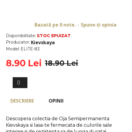
Bazată pe 0 note.
Spune-ţi opinia
-
Disponibilitate:
STOC EPUIZAT
Kievskaya
Producator:
Model:
ELITE-83
8.90 Lei
18.90 Lei
DESCRIERE
OPINII
Descopera colectia de Oja Semipermanenta 
Kievskaya si lasa-te fermecata de culorile sale 
intense si de rezistenta sa de lunga durata!