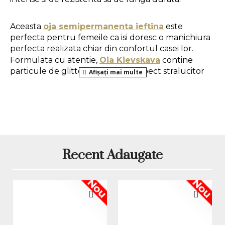
Aceasta 
oja semipermanenta ieftina
 este 
perfecta pentru femeile ca isi doresc o manichiura 
perfecta realizata chiar din confortul casei lor. 
Formulata cu atentie, 
Oja Kievskaya
 contine 
particule de glitter, oferind un aspect stralucitor 
manichiurii tale. 
Gramaj: 7ml
Mod de aplicare:
1. Pregatirea unghiei naturale:
 se da forma 
Recent Adaugate
unghiilor, se imping si se indeparteaza cuticulele, 
apoi se utilizeaza o pila buffer pentru a indeparta 
Nou
Nou
luciul natural al unghiei.
2. Aplicarea bazei:
 se aplica un strat care se usuca 
in 30 de secunde in lampa LED sau in 120 de 
secunde in lampa UV.