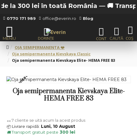
e la 300 lei în toată România —
🚚 Transport
0770 171 989
office@everin.ro
Blog
OJA SEMIPERMANENTA ❤️
Oja semipermanenta Kievskaya Classic
Oja semipermanenta Kievskaya Elite- HEMA FREE 83
Stoc epuizat
Oja semipermanenta Kievskaya Elite-
HEMA FREE 83
7
cliente se uită acum la acest produs
👀
Livrare rapidă:
Luni, 10 August
📦
Transport gratuit peste
300 lei
🚚