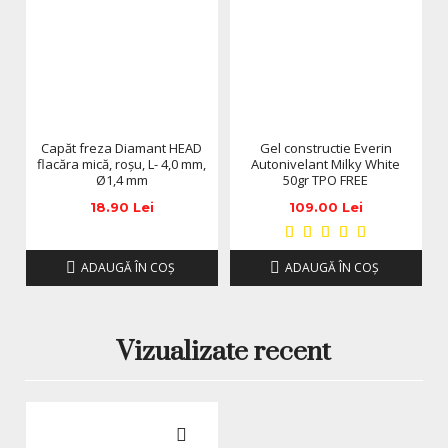
Pentru metoda de indepartare prin inmuiere: se 
pune acetona sau Soak Off Remover intr-un 
recipient sau capsule speciale si se lasa unghiile la 
inmuiat timp de 10-15 minute. Dupa aceasta, se 
indeparteaza resturile de produs cu ajutorul unei 
spatule metalice.
Capăt freza Diamant HEAD
Gel constructie Everin
flacăra mică, roșu, L- 4,0 mm,
Autonivelant Milky White
Ø1,4 mm
50gr TPO FREE
Integrandu-se perfect cu 
gelul pentru constructie
, aceasta oja 
18.90 Lei
109.00 Lei
semipermanenta Kievskaya iti permite sa obtii o 
manichiura impecabila si stralucitoare fara prea 
ADAUGĂ ÎN COŞ
ADAUGĂ ÎN COŞ
mult efort. 
*Produsele prezentate sunt comercializate in ambalajul
original al producatorului. Nuanta, tonul si intensitatea
culorii pot varia in functie de monitor. Imaginile produselor
Vizualizate recent
prezentate pe site sunt cu titlu de prezentare si pot diferi
in orice mod (culoare, aspect etc.) de imaginile produselor
livrate, acestea putand prezenta abateri minore de la
pozele si descrierile prezentate pe site, acestea se pot
modifica in functie de actualizarile producatorilor fara