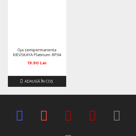
anuntarea prealabila a utilizatorilor.
Oja semipermanenta
KIEVSKAYA Platinum- RP04
19.90 Lei
ADAUGĂ ÎN COŞ