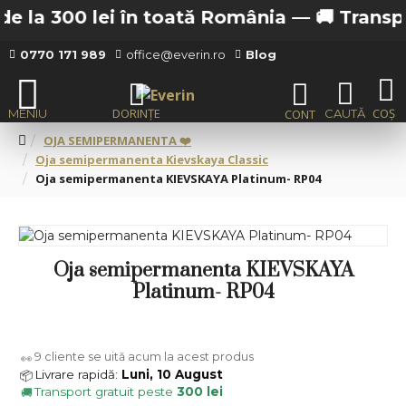
 la 300 lei în toată România —
🚚 Transport 
0770 171 989
office@everin.ro
Blog
OJA SEMIPERMANENTA ❤️
Oja semipermanenta Kievskaya Classic
Oja semipermanenta KIEVSKAYA Platinum- RP04
Oja semipermanenta KIEVSKAYA
Platinum- RP04
9
cliente se uită acum la acest produs
👀
Livrare rapidă:
Luni, 10 August
📦
Transport gratuit peste
300 lei
🚚