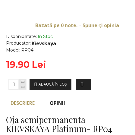
Bazată pe 0 note.
Spune-ţi opinia
-
Disponibilitate:
In Stoc
Kievskaya
Producator:
Model:
RP04
19.90 Lei
ADAUGĂ ÎN COŞ
DESCRIERE
OPINII
Oja semipermanenta
KIEVSKAYA Platinum- RP04