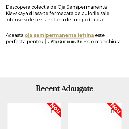
Descopera colectia de Oja Semipermanenta 
Kievskaya si lasa-te fermecata de culorile sale 
intense si de rezistenta sa de lunga durata!
Aceasta 
oja semipermanenta ieftina
 este 
perfecta pentru femeile ca isi doresc o manichiura 
perfecta realizata chiar din confortul casei lor. 
Formulata cu atentie, 
Oja Kievskaya
 contine 
particule de glitter, oferind un aspect stralucitor 
manichiurii tale. 
Mod de aplicare:
Recent Adaugate
1. Pregatirea unghiei naturale:
 se da forma 
Nou
Nou
unghiilor, se imping si se indeparteaza cuticulele, 
apoi se utilizeaza o pila buffer pentru a indeparta 
luciul natural al unghiei.
2. Aplicarea bazei:
 se aplica un strat care se usuca 