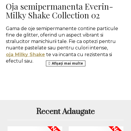
Oja semipermanenta Everin-
Milky Shake Collection 02
Gama de oje semipermanente contine particule 
fine de glitter, oferind un aspect vibrant si 
stralucitor manichiurii tale. Fie ca optezi pentru 
nuante pastelate sau pentru culori intense, 
oja Milky Shake
 te va incanta cu rezistenta si 
efectul sau.
Aceasta este, de asemenea, potrivita pentru 
manichiurile cu 
gel de unghii
 datorita formulei 
sale. Indiferent daca esti un profesionist sau doar 
pasionata de aceasta activitate, 
oja rezistenta
Milky Shake va fi cu siguranta usor de utilizat. 
Recent Adaugate
Mod de aplicare:
Nou
Nou