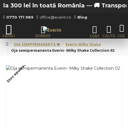
la 300 lei în toată România —
🚚 Transport g
0770 171 989
office@everin.ro
Blog
OJA SEMIPERMANENTA ❤️
Everin Milky Shake
Oja semipermanenta Everin- Milky Shake Collection 02
Stoc epuizat