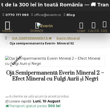
 de la 300 lei în toată România —
🚚 Transpo
0770 171 989
office@everin.ro
Blog
OJA SEMIPERMANENTA ❤️
Everin Mineral
Oja semipermanenta Everin- Mineral 02
Stoc epuizat
Ojă Semipermanentă Everin Mineral 2 –
Efect Mineral cu Fulgi Aurii și Negri
6
cliente se uită acum la acest produs
👀
Livrare rapidă:
Luni, 10 August
📦
Transport gratuit peste
300 lei
🚚