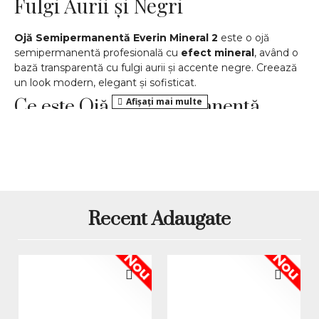
Fulgi Aurii și Negri
Ojă Semipermanentă Everin Mineral 2
este o ojă
semipermanentă profesională cu
efect mineral
, având o
bază transparentă cu fulgi aurii și accente negre. Creează
un look modern, elegant și sofisticat.
Ce este Ojă Semipermanentă
Everin Mineral 2?
Everin Mineral 2 este o ojă semipermanentă inovatoare ce
oferă un finisaj rezistent, lucios și uniform. Fulgi aurii și
negri creează un efect de lux, ideal pentru manichiuri
spectaculoase.
Recent Adaugate
Beneficii și avantaje
Aplicare uniformă datorită consistenței fluide.
Nou
Nou
Efect mineral cu bază transparentă și fulgi aurii &
negri.
Rezistență îndelungată – până la 3-4 săptămâni fără
ciobire.