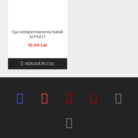
modifica in functie de actualizarile producatorilor fara
anuntarea prealabila a utilizatorilor.
Oja semipermanenta Natali
N-PX017
10.99 Lei
ADAUGĂ ÎN COŞ