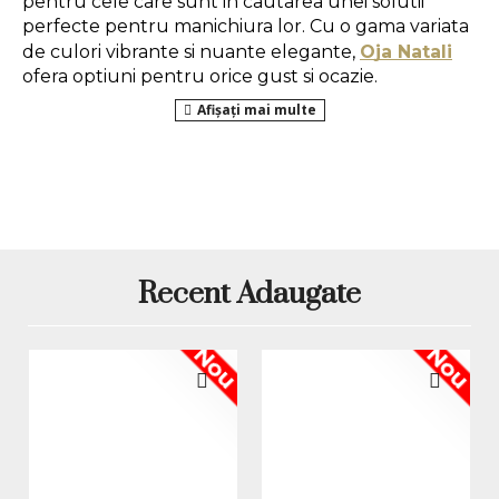
pentru cele care sunt in cautarea unei solutii 
perfecte pentru manichiura lor. Cu o gama variata 
de culori vibrante si nuante elegante, 
Oja Natali
ofera optiuni pentru orice gust si ocazie. 
De asemenea, este potrivita pentru manichiurile 
realizate cu polygel sau 
gel de unghii
, garantand 
pastrarea intensitatii culorilor alese.
Mod de aplicare:
Recent Adaugate
1. Pregatirea unghiei naturale:
 se da forma 
unghiilor, se imping si se indeparteaza cuticulele, 
Nou
Nou
apoi se utilizeaza o pila buffer pentru a indeparta 
luciul natural al unghiei.
2. Aplicarea bazei:
 se aplica un strat care se usuca 
in 30 de secunde in lampa LED sau in 120 de 
secunde in lampa UV.
3. Aplicarea straturilor de culoare: 
se aplica 