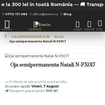
 la 300 lei în toată România —
🚚 Transport 
0770 171 989
office@everin.ro
Blog
OJA SEMIPERMANENTA ❤️
Natali
Oja semipermanenta Natali N-PX017
Oja semipermanenta Natali N-PX017
10
cliente se uită acum la acest produs
👀
Livrare rapidă:
Vineri, 7 August
📦
Transport gratuit peste
300 lei
🚚