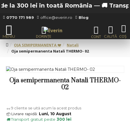
e la 300 lei în toată România —
🚚 Transport
0770 171 989
office@everin.ro
Blog
OJA SEMIPERMANENTA ❤️
Natali
Oja semipermanenta Natali THERMO- 02
Oja semipermanenta Natali THERMO-
02
9
cliente se uită acum la acest produs
👀
Livrare rapidă:
Luni, 10 August
📦
Transport gratuit peste
300 lei
🚚