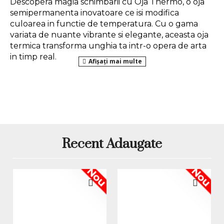
Descopera magia schimbarii cu Oja Thermo, o oja 
semipermanenta inovatoare ce isi modifica 
culoarea in functie de temperatura. Cu o gama 
variata de nuante vibrante si elegante, aceasta oja 
termica transforma unghia ta intr-o opera de arta 
in timp real. 
Cu o aplicare simpla si rezistenta indelungata, 
aceasta 
oja semipermanenta
 va atrage cu 
siguranta toate privirile!
Mod de aplicare:
Recent Adaugate
1. Pregatirea unghiei naturale:
 se da forma 
Nou
Nou
unghiilor, se imping si se indeparteaza cuticulele, 
apoi se utilizeaza o pila buffer pentru a indeparta 
luciul natural al unghiei.
2. Aplicarea unui Nail Prep:
 se aplica un strat de 
nail prep
 care se usuca in 30 de secunde in lampa 