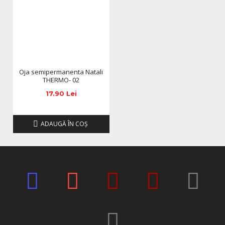
modifica in functie de actualizarile producatorilor fara
anuntarea prealabila a utilizatorilor.
Oja semipermanenta Natali
THERMO- 02
17.90 Lei
ADAUGĂ ÎN COŞ