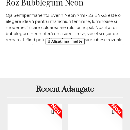
Roz Bubblegum Neon
Oja Semipermanentă Everin Neon 7ml - 23 EN-23 este o
alegere ideală pentru manichiuri feminine, luminoase și
moderne, în care culoarea are rolul principal. Nuanța roz
bubblegum neon oferă un aspect fresh, vesel și ușor de
remarcat, fiind potrivită pentru cliente care iubesc rozurile
intense, dar doresc o variantă mai luminoasă și mai actuală
decât rozul clasic. Este o culoare expresivă, cu
personalitate, perfectă pentru manichiuri de vară,
pedichiuri colorate, modele romantice reinterpretate,
french modern sau accent nails cu efect vizual puternic.
Această ojă semipermanentă face parte din gama Everin
Neon și este potrivită atât pentru saloane de manichiură,
Recent Adaugate
cât și pentru tehnicieni independenți, cursanți sau
persoane pasionate de îngrijirea unghiilor acasă. Formatul
de 7ml este practic pentru utilizare constantă, pentru
Nou
Nou
paletare și pentru completarea colecției de culori cu o
nuanță roz intensă, comercială și foarte ușor de
recomandat. Modelul EN-23 aduce în paletar o culoare
energică, optimistă și feminină, ideală pentru sezonul cald,