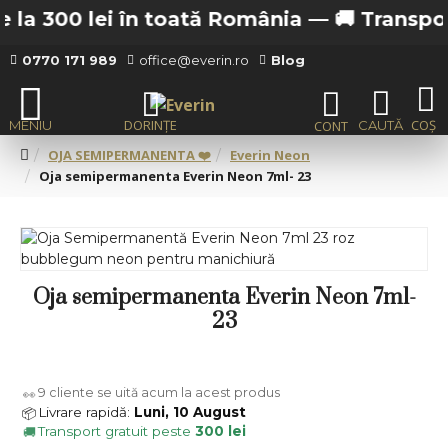
la 300 lei în toată România —
🚚 Transport g
0770 171 989
office@everin.ro
Blog
OJA SEMIPERMANENTA ❤️
Everin Neon
Oja semipermanenta Everin Neon 7ml- 23
Oja semipermanenta Everin Neon 7ml-
23
9
cliente se uită acum la acest produs
👀
Livrare rapidă:
Luni, 10 August
📦
Transport gratuit peste
300 lei
🚚