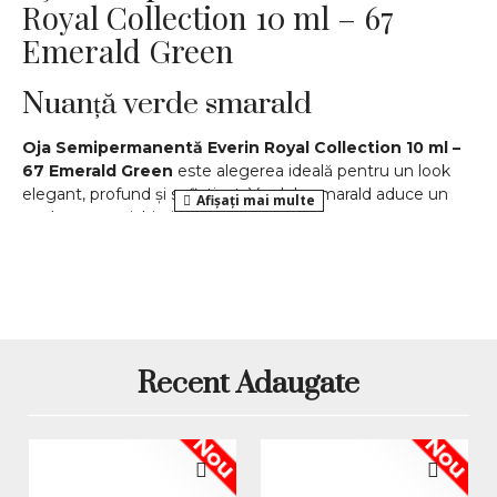
Royal Collection 10 ml – 67
Emerald Green
Nuanță verde smarald
Oja Semipermanentă Everin Royal Collection 10 ml –
67 Emerald Green
este alegerea ideală pentru un look
elegant, profund și sofisticat. Verdele smarald aduce un
aer luxos manichiurii tale.
Acoperire impecabilă
Formula
dens pigmentată
asigură
acoperire completă
în 2 straturi
și un luciu intens, rezistent.
Rezistență îndelungată
Recent Adaugate
Cu
Emerald Green
, manichiura ta rezistă
până la 4
săptămâni
fără ciobire.
Nou
Nou
Polimerizare rapidă