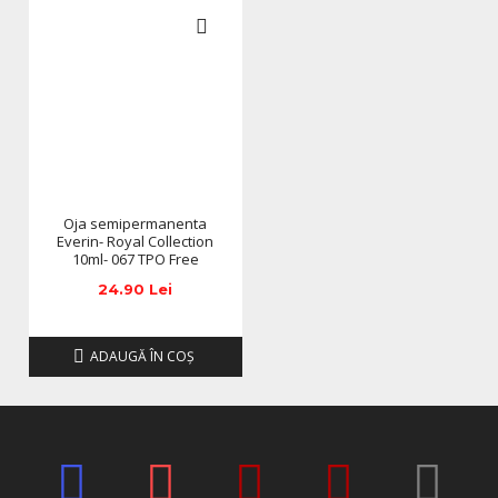
in orice mod (culoare, aspect etc.) de imaginile produselor
livrate, acestea putand prezenta abateri minore de la
pozele si descrierile prezentate pe site, acestea se pot
modifica in functie de actualizarile producatorilor fara
anuntarea prealabila a utilizatorilor.
Oja semipermanenta
Everin- Royal Collection
10ml- 067 TPO Free
24.90 Lei
ADAUGĂ ÎN COŞ