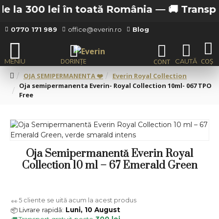
 la 300 lei în toată România —
🚚 Transport 
0770 171 989
office@everin.ro
Blog
OJA SEMIPERMANENTA ❤️
Everin Royal Collection
Oja semipermanenta Everin- Royal Collection 10ml- 067 TPO
Free
Oja Semipermanentă Everin Royal
Collection 10 ml – 67 Emerald Green
5
cliente se uită acum la acest produs
👀
Livrare rapidă:
Luni, 10 August
📦