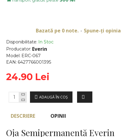
Transport gratuit peste
300 lei
🚚
Bazată pe 0 note.
Spune-ţi opinia
-
Disponibilitate:
In Stoc
Everin
Producator:
Model:
ERC-067
EAN:
6427766001395
24.90 Lei
ADAUGĂ ÎN COŞ
DESCRIERE
OPINII
Oja Semipermanentă Everin