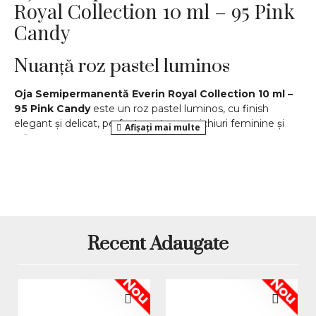
Royal Collection 10 ml – 95 Pink
Candy
Nuanță roz pastel luminos
Oja Semipermanentă Everin Royal Collection 10 ml –
95 Pink Candy
este un roz pastel luminos, cu finish
elegant și delicat, perfect pentru manichiuri feminine și
rafinate.
Acoperire impecabilă
Formula
ultra-pigmentată
oferă
acoperire completă în
doar 2 straturi
, cu aplicare uniformă și textură
autonivelantă.
Rezistență îndelungată
Recent Adaugate
Manichiura realizată cu
95 Pink Candy
rezistă
până la 4
Nou
Nou
săptămâni
cu luciu intens și aspect proaspăt.
Polimerizare rapidă