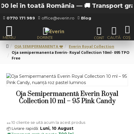
0 lei în toată România —
🚚 Transport gratui
0770 171 989
office@everin.ro
Blog
OJA SEMIPERMANENTA ❤️
Everin Royal Collection
Oja semipermanenta Everin- Royal Collection 10ml- 095 TPO
Free
Oja Semipermanentă Everin Royal
Collection 10 ml – 95 Pink Candy
10
cliente se uită acum la acest produs
👀
Livrare rapidă:
Luni, 10 August
📦