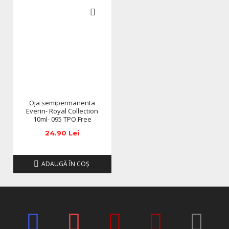
in orice mod (culoare, aspect etc.) de imaginile produselor
livrate, acestea putand prezenta abateri minore de la
pozele si descrierile prezentate pe site, acestea se pot
modifica in functie de actualizarile producatorilor fara
anuntarea prealabila a utilizatorilor.
Oja semipermanenta
Everin- Royal Collection
10ml- 095 TPO Free
24.90 Lei
ADAUGĂ ÎN COŞ