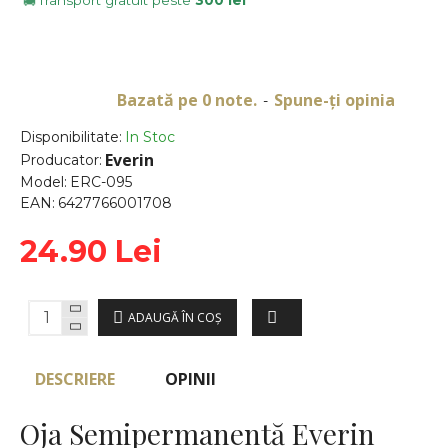
Transport gratuit peste
300 lei
🚚
Bazată pe 0 note.
Spune-ţi opinia
-
Disponibilitate:
In Stoc
Everin
Producator:
Model:
ERC-095
EAN:
6427766001708
24.90 Lei
ADAUGĂ ÎN COŞ
DESCRIERE
OPINII
Oja Semipermanentă Everin