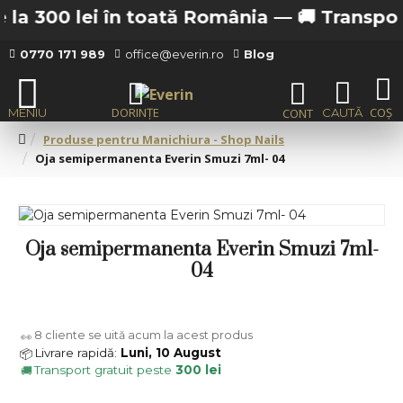
la 300 lei în toată România —
🚚 Transport g
0770 171 989
office@everin.ro
Blog
Produse pentru Manichiura - Shop Nails
Oja semipermanenta Everin Smuzi 7ml- 04
Oja semipermanenta Everin Smuzi 7ml-
04
8
cliente se uită acum la acest produs
👀
Livrare rapidă:
Luni, 10 August
📦
Transport gratuit peste
300 lei
🚚