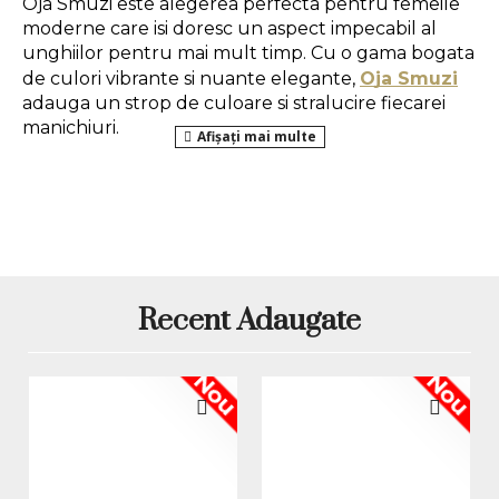
Oja Smuzi este alegerea perfecta pentru femeile 
moderne care isi doresc un aspect impecabil al 
unghiilor pentru mai mult timp. Cu o gama bogata 
de culori vibrante si nuante elegante, 
Oja Smuzi
adauga un strop de culoare si stralucire fiecarei 
manichiuri.
Aceasta 
oja semipermanenta
 este ideala pentru 
a obtine un look impecabil timp indelungat, fara sa 
fie nevoie de retusuri frecvente. 
Mod de aplicare:
Recent Adaugate
1. Pregatirea unghiei naturale:
 se da forma 
Nou
Nou
unghiilor, se imping si se indeparteaza cuticulele, 
apoi se utilizeaza o pila buffer pentru a indeparta 
luciul natural al unghiei.
2. Aplicarea bazei:
 se aplica un strat care se usuca 
in 30 de secunde in lampa LED sau in 120 de 