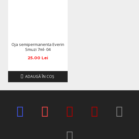
pozele si descrierile prezentate pe site, acestea se pot
modifica in functie de actualizarile producatorilor fara
anuntarea prealabila a utilizatorilor.
Oja semipermanenta Everin
Smuzi 7ml- 04
25.00 Lei
ADAUGĂ ÎN COŞ