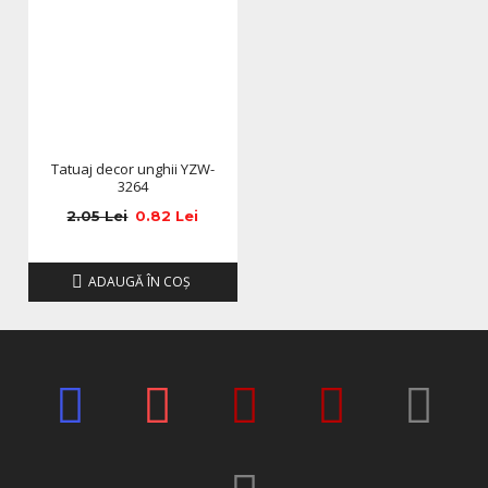
Tatuaj decor unghii YZW-
3264
2.05 Lei
0.82 Lei
ADAUGĂ ÎN COŞ