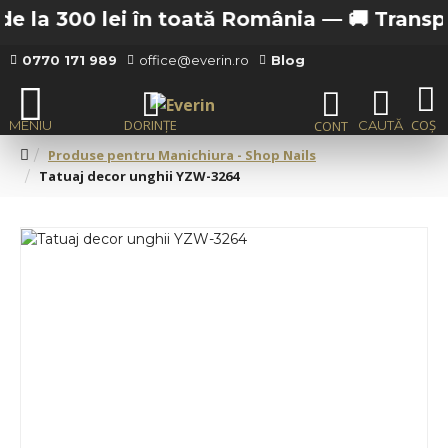
 la 300 lei în toată România —
🚚 Transport 
0770 171 989
office@everin.ro
Blog
Produse pentru Manichiura - Shop Nails
Tatuaj decor unghii YZW-3264