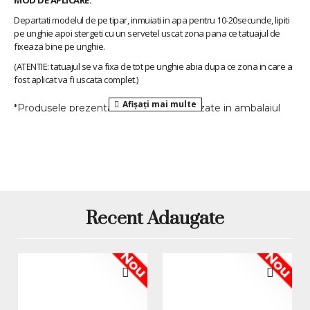
MOD DE APLICARE:
Departati modelul de pe tipar, inmuiati in apa pentru 10-20secunde, lipiti
pe unghie apoi stergeti cu un servetel uscat zona pana ce tatuajul de
fixeaza bine pe unghie.
(ATENTIE: tatuajul se va fixa de tot pe unghie abia dupa ce zona in care a
fost aplicat va fi uscata complet.)
*Produsele prezentate sunt comercializate in ambalajul
original al producatorului. Nuanta, tonul si intensitatea
culorii pot varia in functie de monitor. Imaginile produselor
prezentate pe site sunt cu titlu de prezentare si pot diferi
in orice mod (culoare, aspect etc.) de imaginile produselor
livrate, acestea putand prezenta abateri minore de la
pozele si descrierile prezentate pe site, acestea se pot
modifica in functie de actualizarile producatorilor fara
Recent Adaugate
anuntarea prealabila a utilizatorilor.
Nou
Nou