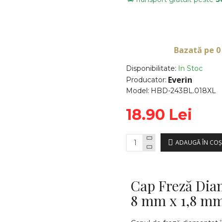
Bazată pe 0
Disponibilitate:
In Stoc
Everin
Producator:
Model:
HBD-243BL.018XL
18.90 Lei
ADAUGĂ ÎN COŞ
Cap Freză Diam
8 mm x 1,8 m