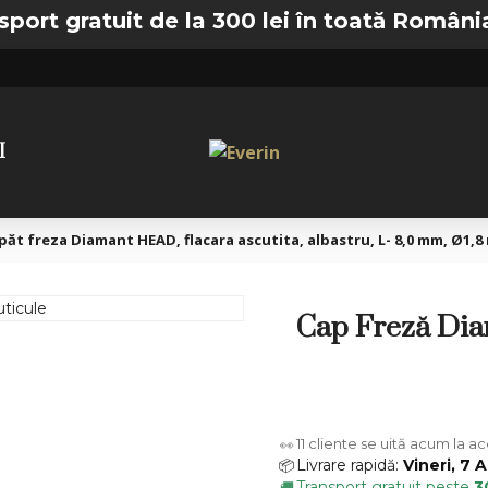
atuit de la 300 lei în toată România —
🚚 T
I
păt freza Diamant HEAD, flacara ascutita, albastru, L- 8,0 mm, Ø1,
Cap Freză Diam
11
cliente se uită acum la a
👀
Livrare rapidă:
Vineri, 7 
📦
Transport gratuit peste
3
🚚