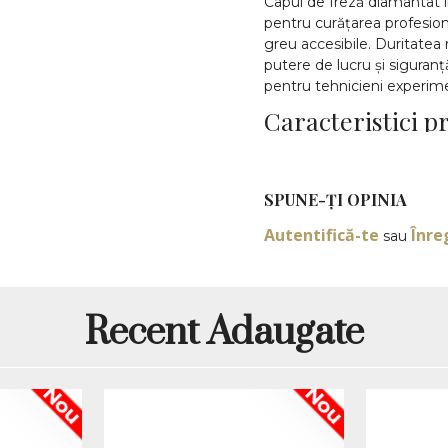
Capul de freză diamantat î
pentru curățarea profesiona
greu accesibile. Duritatea 
putere de lucru și siguranț
pentru tehnicieni experime
Caracteristici p
Formă: flacără ascuț
Duritate: medie (alba
SPUNE-ŢI OPINIA
Lungime: 8 mm
Diametru: 1,8 mm
Autentifică-te
Înre
sau
Material: diamant ind
Tijă universală 2,35
Avantaje
Recent Adaugate
precizie excelentă î
curățare eficientă a cu
ideală pentru tehnica
Nou
Nou
compatibilitate unive
durabilitate ridicată 