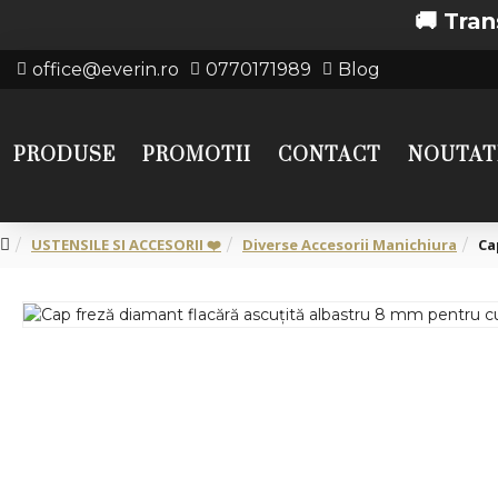
🚚 Transport gr
office@everin.ro
0770171989
Blog
PRODUSE
PROMOTII
CONTACT
NOUTAT
USTENSILE SI ACCESORII ❤️
Diverse Accesorii Manichiura
Ca