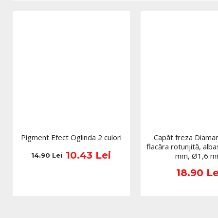
Pigment Efect Oglinda 2 culori
Capăt freza Diama
flacăra rotunjită, alba
10.43 Lei
mm, Ø1,6 
14.90 Lei
18.90 Le