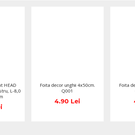
Poate fi sterilizat în autoc
diamantat.
Se potrivește cu orice fr
Da, tija de 2,35 mm este c
.
*Produsele prezentate sunt
Nuanta, tonul si intensitat
produselor prezentate pe si
(culoare, aspect etc.) de i
minore de la pozele si desc
functie de actualizarile pro
nt HEAD
Foita decor unghii 4x50cm.
Foita d
stru, L-8,0
Q001
mm
4.90 Lei
i