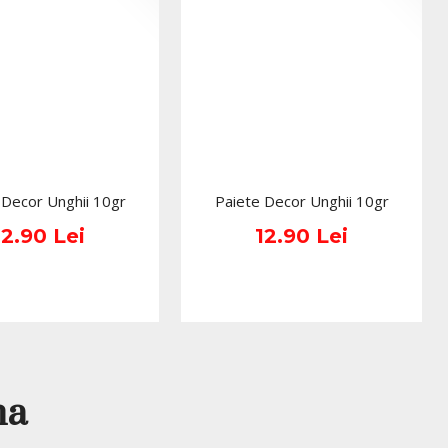
ntru
suri;
ghial înainte de gel;
și detalii fine.
cest cap de freză?
recise și profesioniste. Forma subțire permite lucrul
 Decor Unghii 10gr
Paiete Decor Unghii 10gr
cuticula delicat și pregătește patul unghial pentru o aderență
12.90 Lei
12.90 Lei
ica dry?
entru manichiura dry și ridicarea cuticulei fără foarfecă.
ensibilă?
astru (duritate medie) oferă control și delicatețe.
na