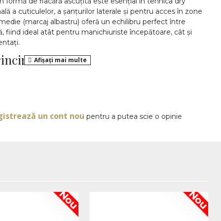
n formă de flacără ascuțită este esențial în tehnica dry
lă a cuticulelor, a șanțurilor laterale și pentru acces în zone
medie (marcaj albastru) oferă un echilibru perfect între
ă, fiind ideal atât pentru manichiuriste începătoare, cât și
ntați.
rincipale
ită
OPINII
stru)
gistrează un cont nou
pentru a putea scie o opinie
ustrial
 mm
n zone înguste;
ticulelor fără iritații;
 dry și e-manichiură;
Nou
Nou
rsală cu majoritatea frezelor;
datorită stratului diamantat.