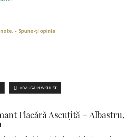
 note.
Spune-ţi opinia
-
ADAUGĂ IN WISHLIST
DESCRIERE
ant Flacără Ascuțită – Albastru,
m