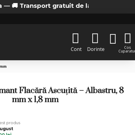
ransport gratuit de la 200 lei in Bucuresti
Cos
Cont
Dorinte
Cuparatur
8 mm
ant Flacără Ascuțită – Albastru, 8
mm x 1,8 mm
cest produs
August
00 lei