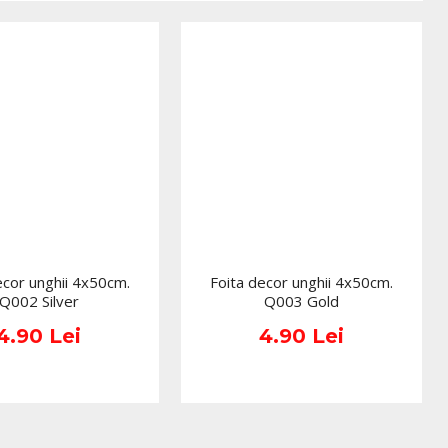
lav, germicid sau soluții speciale fără a afecta stratul
eză?
ompatibilă cu majoritatea modelelor profesionale.
 comercializate in ambalajul original al producatorului.
ea culorii pot varia in functie de monitor. Imaginile
te sunt cu titlu de prezentare si pot diferi in orice mod
maginile produselor livrate, acestea putand prezenta abateri
rierile prezentate pe site, acestea se pot modifica in
ducatorilor fara anuntarea prealabila a utilizatorilor.
ecor unghii 4x50cm.
Foita decor unghii 4x50cm.
Q002 Silver
Q003 Gold
4.90 Lei
4.90 Lei