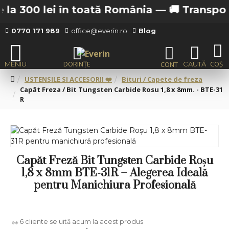
 la 300 lei în toată România —
🚚 Transport 
0770 171 989
office@everin.ro
Blog
USTENSILE SI ACCESORII ❤️
Bituri / Capete de freza
Capăt Freza / Bit Tungsten Carbide Rosu 1,8 x 8mm. - BTE-31
R
Capăt Freză Bit Tungsten Carbide Roșu
1,8 x 8mm BTE-31R – Alegerea Ideală
pentru Manichiura Profesională
6
cliente se uită acum la acest produs
👀