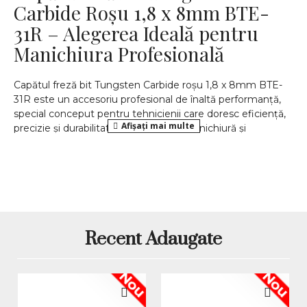
Carbide Roșu 1,8 x 8mm BTE-
31R – Alegerea Ideală pentru
Manichiura Profesională
Capătul freză bit Tungsten Carbide roșu 1,8 x 8mm BTE-
31R este un accesoriu profesional de înaltă performanță,
special conceput pentru tehnicienii care doresc eficiență,
precizie și durabilitate în lucrările de manichiură și
pedichiură. Fabricat din carbură de tungsten premium,
acest bit oferă o capacitate excelentă de îndepărtare a
materialului, fiind ideal pentru lucrări cu gel, acryl și alte
materiale artificiale. Inelul roșu indică abraziunea medie,
ceea ce îl face o alegere perfectă atât pentru lucrări de
întreținere, cât și pentru reconstrucție.
Design Profesional și Dimensiune
Recent Adaugate
Optimizată
Nou
Nou
Dimensiunea de 1,8 x 8 mm oferă un echilibru ideal între
control și eficiență. Vârful conic lung, vizibil și în imagine,