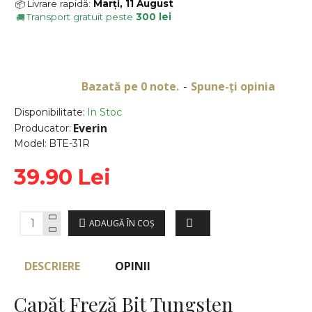
Livrare rapidă:
Marți, 11 August
📦
Transport gratuit peste
300 lei
🚚
Bazată pe 0 note.
Spune-ţi opinia
-
Disponibilitate:
In Stoc
Everin
Producator:
Model:
BTE-31R
39.90 Lei
ADAUGĂ ÎN COŞ
DESCRIERE
OPINII
Capăt Freză Bit Tungsten