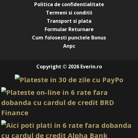
prezentate pe site sunt cu titlu de prezentare si pot diferi
Politica de confidentialitate
in orice mod (culoare, aspect etc.) de imaginile produselor
Termeni si conditii
livrate, acestea putand prezenta abateri minore de la
pozele si descrierile prezentate pe site, acestea se pot
Transport si plata
modifica in functie de actualizarile producatorilor fara
Formular Returnare
anuntarea prealabila a utilizatorilor.
Cum folosesti punctele Bonus
Anpc
Copyright © 2026 Everin.ro