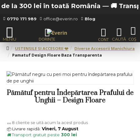
e la 300 lei în toată România —
🚚 Transport
0770 171 989
office@everin.ro
Blog
USTENSILE SI ACCESORII ❤️
Diverse Accesorii Manichiura
Pamatuf Design Floare Baza Transparenta
Pămătuf pentru Îndepărtarea Prafului de
Unghii – Design Floare
8
cliente se uită acum la acest produs
👀
Livrare rapidă:
Vineri, 7 August
📦
Transport gratuit peste
300 lei
🚚