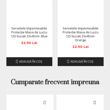
*Produsele prezentate sunt comercializate in ambalajul
original al producatorului. Nuanta, tonul si intensitatea
culorii pot varia in functie de monitor. Imaginile produselor
prezentate pe site sunt cu titlu de prezentare si pot diferi
in orice mod (culoare, aspect etc.) de imaginile produselor
Servetele Impermeabile
Servetele Impermeabile
livrate, acestea putand prezenta abateri minore de la
Protectie Masa de Lucru
Protectie Masa de Lucru
pozele si descrierile prezentate pe site, acestea se pot
125 bucati 33x45cm- Blue
125 bucati 33x45cm-
modifica in functie de actualizarile producatorilor fara
Orange
32.90 Lei
anuntarea prealabila a utilizatorilor.
32.90 Lei
ADAUGĂ ÎN COŞ
ADAUGĂ ÎN COŞ
Cumparate frecvent impreuna