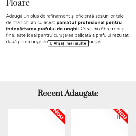
Floare
Adaugă un plus de rafinament și eficiență sesiunilor tale
de manichiură cu acest
pămătuf profesional pentru
îndepărtarea prafului de unghii
. Creat din fibre moi și
fine, este ideal pentru curățarea delicată a prafului rezultat
după pilirea unghiilor sau aplicarea gelului UV.
Designul floral unic și
baza transparentă elegantă
fac
din acest pămătuf un accesoriu indispensabil pentru
tehnicienii de unghii sau pasionații de nail art. Este ușor de
manevrat, stabil și oferă un aspect sofisticat mesei tale de
lucru.
✔️ Fire sintetice dense și delicate
Recent Adaugate
✔️ Formă de floare cu accente roz pastel
✔️ Bază stabilă, transparentă – ideală pentru depozitare
verticală
Nou
Nou
✔️ Ușor de curățat și întreținut
✔️ Potrivit pentru saloane profesionale și uz casnic