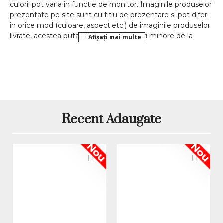
culorii pot varia in functie de monitor. Imaginile produselor
prezentate pe site sunt cu titlu de prezentare si pot diferi
in orice mod (culoare, aspect etc.) de imaginile produselor
livrate, acestea putand prezenta abateri minore de la
pozele si descrierile prezentate pe site, acestea se pot
modifica in functie de actualizarile producatorilor fara
anuntarea prealabila a utilizatorilor.
Recent Adaugate
Nou
Nou