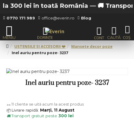
la 300 lei în toată România —
🚚 Transport g
0770 171 989
office@everin.ro
Blog
USTENSILE SI ACCESORII ❤️
Mansete decor poze
Inel auriu pentru poze- 3237
Inel auriu pentru poze- 3237
11
cliente se uită acum la acest produs
👀
Livrare rapidă:
Marți, 11 August
📦
Transport gratuit peste
300 lei
🚚