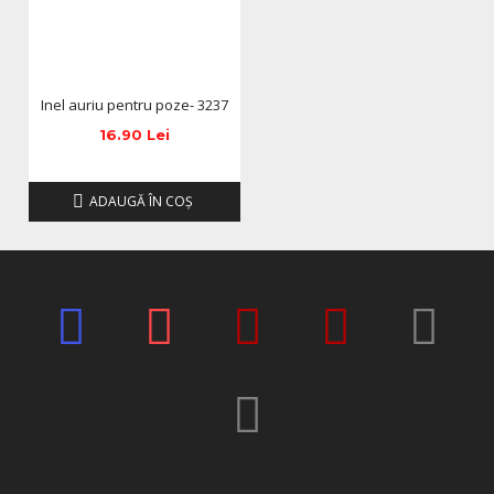
Inel auriu pentru poze- 3237
16.90 Lei
ADAUGĂ ÎN COŞ