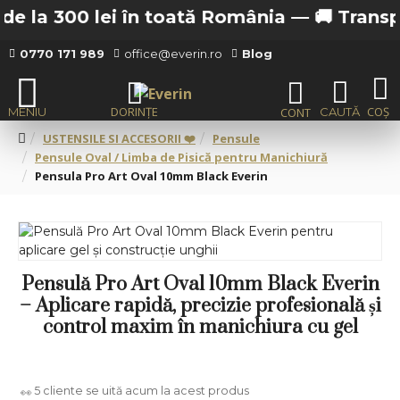
e la 300 lei în toată România —
🚚 Transport
0770 171 989
office@everin.ro
Blog
USTENSILE SI ACCESORII ❤️
Pensule
Pensule Oval / Limba de Pisică pentru Manichiură
Pensula Pro Art Oval 10mm Black Everin
Pensulă Pro Art Oval 10mm Black Everin
– Aplicare rapidă, precizie profesională și
control maxim în manichiura cu gel
5
cliente se uită acum la acest produs
👀