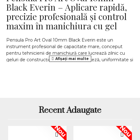
Black Everin – Aplicare rapidă,
precizie profesională și control
maxim în manichiura cu gel
Pensula Pro Art Oval 10mm Black Everin este un
instrument profesional de capacitate mare, conceput
pentru tehnicienii de manichiură care lucrează zilnic cu
geluri de construcție și au nevoie de viteză, uniformitate și
control excelent. Cu o lățime generoasă de 10mm și o
formă ovală tip limbă de pisică, această pensulă permite
aplicarea rapidă a materialului, nivelarea eficientă și
obținerea unor manichiuri curate și rezistente.
Magazinul nostru este specializat în comercializarea de
produse pentru manichiură, iar această pensulă Everin a
Recent Adaugate
fost atent selecționată pentru a satisface cerințele reale
din salon, unde timpul de lucru, precizia și fiabilitatea sunt
esențiale.
Nou
Nou
Rolul pensulei ovale de