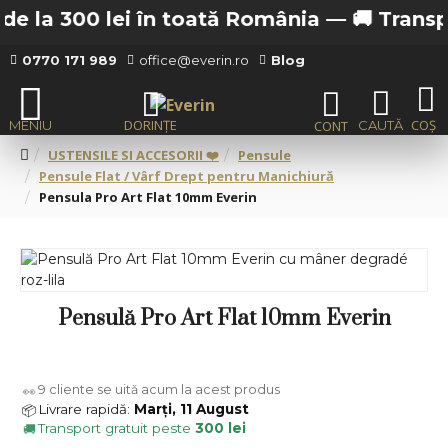
e la 300 lei în toată România —
🚚 Transpor
0770 171 989
office@everin.ro
Blog
USTENSILE SI ACCESORII ❤️
Pensule
Pensule Flat / Vârf Drept pentru Manichiură
Pensula Pro Art Flat 10mm Everin
Pensulă Pro Art Flat 10mm Everin
9
cliente se uită acum la acest produs
👀
Livrare rapidă:
Marți, 11 August
📦
Transport gratuit peste
300 lei
🚚