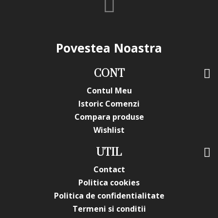
livrate, acestea putand prezenta abateri minore de la
pozele si descrierile prezentate pe site, acestea se pot
modifica in functie de actualizarile producatorilor fara
anuntarea prealabila a utilizatorilor.
Povestea Noastra
CONT
Contul Meu
Istoric Comenzi
Compara produse
Wishlist
UTIL
Contact
Politica cookies
Politica de confidentialitate
Termeni si conditii