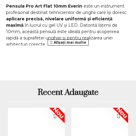
Pensula Pro Art Flat 10mm Everin
este un instrument
profesional destinat tehnicienilor de unghii care își doresc
aplicare precisă, nivelare uniformă și eficiență
maximă
în lucrul cu gel UV și LED. Datorită lățimii de
10mm, această pensulă este ideală pentru acoperirea
rapidă a suprafeței unghiei și pentru realizarea unei
arhitecturi corecte.
Designul elegant, cu mâner în degradé roz-lila, reflectă
stilul modern Everin și completează perfect orice trusă
profesională.
Vârf drept Flat 10mm – control și
viteză în aplicare
Recent Adaugate
Vârful drept, cu lățime de 10mm, permite distribuirea
uniformă a gelului, reducând semnificativ timpul de lucru
Nou
Nou
și riscul apariției denivelărilor. Este alegerea ideală pentru
tehnicienii care lucrează curat și eficient.
Recomandată pentru:
Aplicarea gelului de construcție