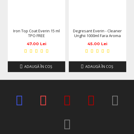
anuntarea prealabila a utilizatorilor.
Iron Top Coat Everin 15 ml
Degresant Everin - Cleaner
TPO FREE
Unghii 1000ml Fara Aroma
47.00 Lei
45.00 Lei
ADAUGĂ ÎN COŞ
ADAUGĂ ÎN COŞ