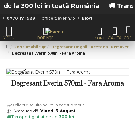
de la 300 lei în toată România —
🚚 Transpor
0770 171 989
office@everin.ro
Blog
Consumabile ❤️
Degresant Unghii - Acetona - Remover
Degresant Everin 570ml - Fara Aroma
Indisponibil
Degresant Everin 570ml - Fara Aroma
9
cliente se uită acum la acest produs
👀
Livrare rapidă:
Vineri, 7 August
📦
Transport gratuit peste
300 lei
🚚