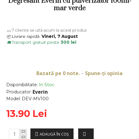
Degresant Everin cu pulverizator 100ml-
mar verde
7
cliente se uită acum la acest produs
👀
Livrare rapidă:
Vineri, 7 August
📦
Transport gratuit peste
300 lei
🚚
Bazată pe 0 note.
Spune-ţi opinia
-
Disponibilitate:
In Stoc
Everin
Producator:
Model:
DEV-MV100
13.90 Lei
ADAUGĂ ÎN COŞ