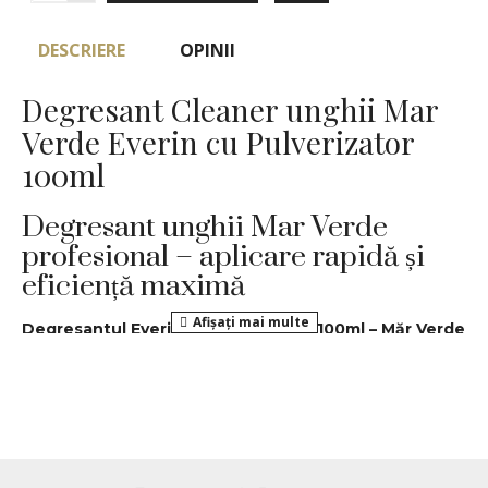
DESCRIERE
OPINII
Degresant Cleaner unghii Mar
Verde Everin cu Pulverizator
100ml
Degresant unghii Mar Verde
profesional – aplicare rapidă și
eficiență maximă
Degresantul Everin cu Pulverizator 100ml – Măr Verde
este un produs indispensabil în pregătirea și finalizarea
manichiurii cu gel, acrigel sau ojă semipermanentă. Acest
degresant unghii cleaner, cunoscut și ca unghii cleaner,
are o formulă profesională de calitate, special concepută
pentru uz profesional, fiind ideal atât pentru saloane, cât și
pentru acasă. Formula sa curăță perfect unghia de praf,