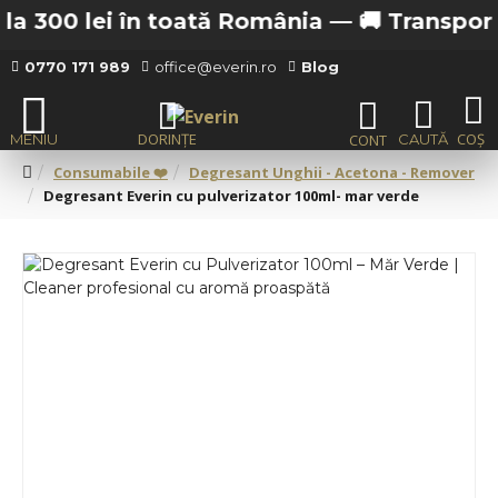
a 300 lei în toată România —
🚚 Transport gr
0770 171 989
office@everin.ro
Blog
Consumabile ❤️
Degresant Unghii - Acetona - Remover
Degresant Everin cu pulverizator 100ml- mar verde