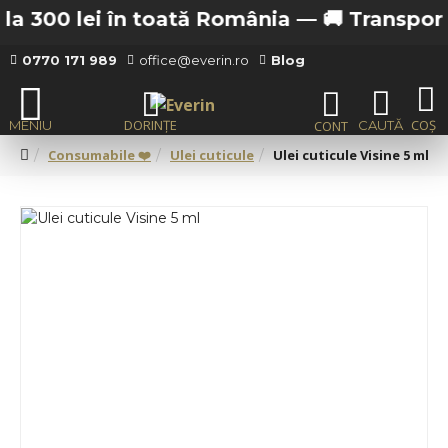
a 300 lei în toată România —
🚚 Transport gr
0770 171 989
office@everin.ro
Blog
Consumabile ❤️
Ulei cuticule
Ulei cuticule Visine 5 ml