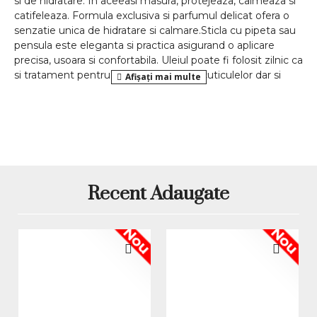
si de hidratare. In aceeasi masura, protejeaza, calmeaza si
catifeleaza. Formula exclusiva si parfumul delicat ofera o
senzatie unica de hidratare si calmare.Sticla cu pipeta sau
pensula este eleganta si practica asigurand o aplicare
precisa, usoara si confortabila. Uleiul poate fi folosit zilnic ca
si tratament pentru prevenirea uscarii cuticulelor dar si
dupa procesul de realizare a manichiurii pentru hidratare si
protejare a cuticulelor.Avantaje ulei cuticule:- Aroma
delicata- Formula unica de vitamine- Absorbtie usoara-
Protejeaza cuticulele- Hidratare intensa- Repara cuticulele
agresate si crapate
*Produsele prezentate sunt comercializate in ambalajul
original al producatorului. Nuanta, tonul si intensitatea
Recent Adaugate
culorii pot varia in functie de monitor. Imaginile produselor
prezentate pe site sunt cu titlu de prezentare si pot diferi
in orice mod (culoare, aspect etc.) de imaginile produselor
Nou
Nou
livrate, acestea putand prezenta abateri minore de la
pozele si descrierile prezentate pe site, acestea se pot
modifica in functie de actualizarile producatorilor fara
anuntarea prealabila a utilizatorilor.