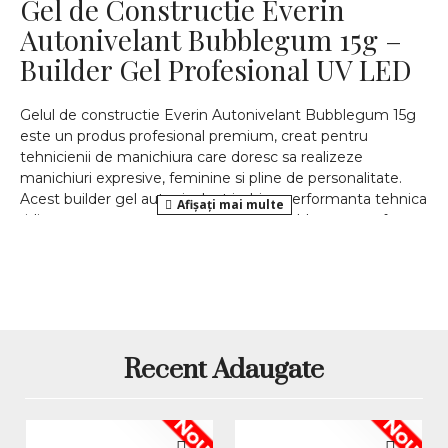
Gel de Constructie Everin
Autonivelant Bubblegum 15g –
Builder Gel Profesional UV LED
Gelul de constructie Everin Autonivelant Bubblegum 15g
este un produs profesional premium, creat pentru
tehnicienii de manichiura care doresc sa realizeze
manichiuri expresive, feminine si pline de personalitate.
Acest builder gel autonivelant imbina performanta tehnica
ridicata cu o nuanta vibranta de roz Bubblegum, perfecta
pentru manichiuri moderne si indraznete.
Culoarea Bubblegum este un roz intens, vesel si elegant,
care adauga un plus de prospetime fiecarei manichiuri.
Este ideala pentru clientele care isi doresc unghii vizibile,
bine definite si cu un aspect profesional impecabil.
Caracteristici principale ale
Recent Adaugate
gelului Everin Bubblegum
Nou
Nou
Gel de constructie autonivelant profesional