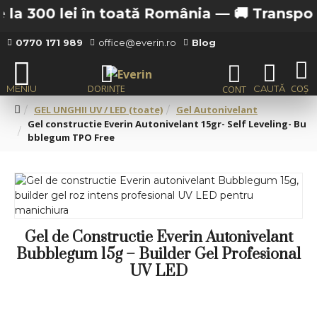
 300 lei în toată România —
🚚 Transport gra
0770 171 989
office@everin.ro
Blog
GEL UNGHII UV / LED (toate)
Gel Autonivelant
Gel constructie Everin Autonivelant 15gr- Self Leveling- Bu
bblegum TPO Free
Gel de Constructie Everin Autonivelant
Bubblegum 15g – Builder Gel Profesional
UV LED