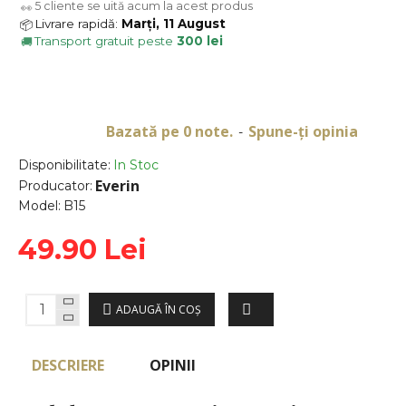
5
cliente se uită acum la acest produs
👀
Livrare rapidă:
Marți, 11 August
📦
Transport gratuit peste
300 lei
🚚
Bazată pe 0 note.
Spune-ţi opinia
-
Disponibilitate:
In Stoc
Everin
Producator:
Model:
B15
49.90 Lei
ADAUGĂ ÎN COŞ
DESCRIERE
OPINII