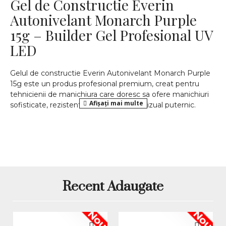
Gel de Constructie Everin
Autonivelant Monarch Purple
15g – Builder Gel Profesional UV
LED
Gelul de constructie Everin Autonivelant Monarch Purple
15g este un produs profesional premium, creat pentru
tehnicienii de manichiura care doresc sa ofere manichiuri
sofisticate, rezistente si cu un impact vizual puternic.
Acest builder gel autonivelant imbina performanta tehnica
ridicata cu o nuanta eleganta de mov, ideala pentru
manichiuri moderne si expresive.
Culoarea Monarch Purple este un mov rafinat, intens si
feminin, care adauga personalitate si stil fiecarei
manichiuri. Este alegerea perfecta pentru clientele care isi
Recent Adaugate
doresc unghii statement, dar in acelasi timp bine
structurate si rezistente.
Caracteristici principale ale
Nou
Nou
gelului Everin Monarch Purple