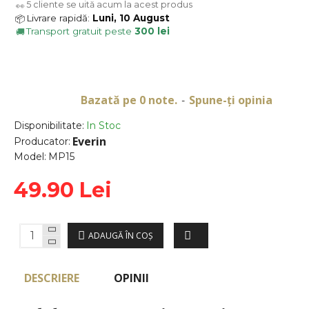
5
cliente se uită acum la acest produs
👀
Livrare rapidă:
Luni, 10 August
📦
Transport gratuit peste
300 lei
🚚
Bazată pe 0 note.
Spune-ţi opinia
-
Disponibilitate:
In Stoc
Everin
Producator:
Model:
MP15
49.90 Lei
ADAUGĂ ÎN COŞ
DESCRIERE
OPINII