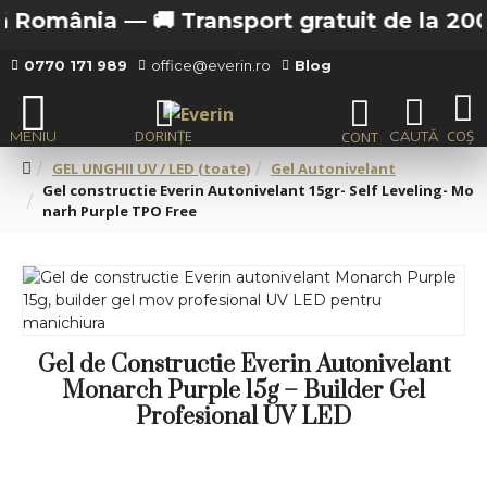
ă România —
🚚 Transport gratuit de la 200 le
0770 171 989
office@everin.ro
Blog
GEL UNGHII UV / LED (toate)
Gel Autonivelant
Gel constructie Everin Autonivelant 15gr- Self Leveling- Mo
narh Purple TPO Free
Gel de Constructie Everin Autonivelant
Monarch Purple 15g – Builder Gel
Profesional UV LED