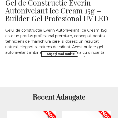
Gel de Constructie Everin
Autonivelant Ice Cream 15g –
Builder Gel Profesional UV LED
Gelul de constructie Everin Autonivelant Ice Cream 15g
este un produs profesional premium, conceput pentru
tehnicienii de manichiura care isi doresc un rezultat
natural, elegant si extrem de rafinat. Acest builder gel
autonivelant imbina rezistenta structurala cu o nuanta
nude cremoasa, perfecta pentru manichiuri moderne,
curate si sofisticate.
Culoarea Ice Cream este un nude cald, delicat, cu
subtonuri cremoase, care ofera un aspect uniform si
placut unghiei. Este alegerea ideala pentru clientele care
prefera manichiuri discrete, dar perfect finisate, sau pentru
lucrari care pun accent pe forma corecta si structura
Recent Adaugate
impecabila.
Caracteristici principale ale
Nou
Nou
gelului Everin Ice Cream