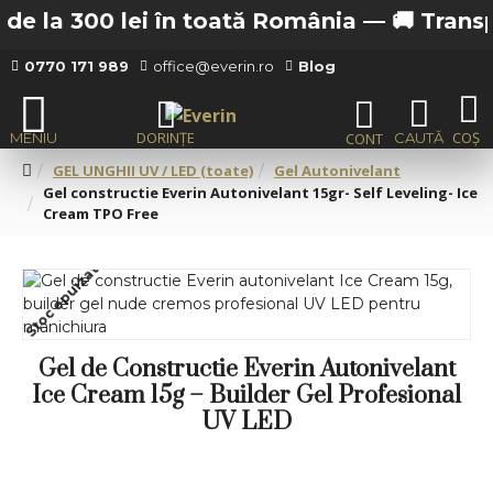
e la 300 lei în toată România —
🚚 Transpor
0770 171 989
office@everin.ro
Blog
GEL UNGHII UV / LED (toate)
Gel Autonivelant
Gel constructie Everin Autonivelant 15gr- Self Leveling- Ice
Cream TPO Free
Stoc epuizat
Gel de Constructie Everin Autonivelant
Ice Cream 15g – Builder Gel Profesional
UV LED