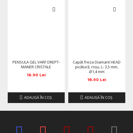
Realizarea apexului corect
Corectii si intretineri
Manichiuri nude elegante si naturale
Consistenta profesionala si
control maxim
Consistenta gelului Ice Cream este atent echilibrata
pentru a oferi control total in timpul aplicarii. Gelul nu
curge in laterale, nu se strange in zona cuticulei si ramane
PENSULA GEL VARF DREPT-
Capăt freza Diamant HEAD
stabil pana la polimerizare, permitand lucrari curate si
MANER CRISTALE
picătură, roșu, L- 3,5 mm,
Ø1,4 mm
precise.
16.90 Lei
Autonivelare uniforma
18.90 Lei
Dupa aplicare, gelul se autoniveleaza uniform, rezultand o
suprafata neteda si armonioasa. Acest lucru reduce
ADAUGĂ ÎN COŞ
ADAUGĂ ÎN COŞ
semnificativ timpul de pilire si contribuie la un finisaj
profesional impecabil.
Rezistenta si durabilitate crescuta
Structura gelului este solida, dar flexibila, oferind rezistenta