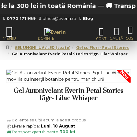
 la 300 lei în toată România —
🚚 Transport 
0770 171 989
office@everin.ro
Blog
GEL UNGHII UV / LED (toate)
Gel cu Flori - Petal Stories
Gel Autonivelant Everin Petal Stories 15gr- Lilac Whisper
Nou
Gel Autonivelant Everin Petal Stories
15gr- Lilac Whisper
6
cliente se uită acum la acest produs
👀
Livrare rapidă:
Luni, 10 August
📦
Transport gratuit peste
300 lei
🚚