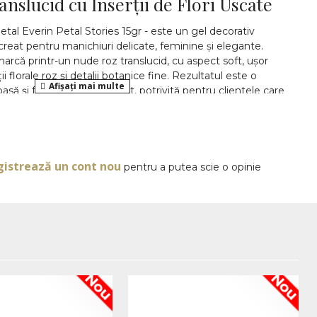
nslucid cu Inserții de Flori Uscate
tal Everin Petal Stories 15gr - este un gel decorativ
creat pentru manichiuri delicate, feminine și elegante.
că printr-un nude roz translucid, cu aspect soft, ușor
i florale roz și detalii botanice fine. Rezultatul este o
asă și foarte ușor de purtat, potrivită pentru clientele care
r cu un detaliu decorativ special.
OPINII
Everin Petal Stories cu geluri cu flori
olecția
și are
otrivit pentru saloane de manichiură, tehnicieni independenți,
rări de nail art cu aspect premium. Modelul produsului este
gistrează un cont nou
pentru a putea scie o opinie
l poate fi folosit pentru construcții, întrețineri, acoperiri
 designuri cu profunzime. Baza translucidă permite inserțiilor
oferind un efect elegant de petale fine prinse într-un strat
t nude roz pentru manichiuri
antice
Nou
Nou
deală pentru cliente care iubesc manichiurile nude, roz pal,
 vor un rezultat mai special decât o culoare simplă, similar