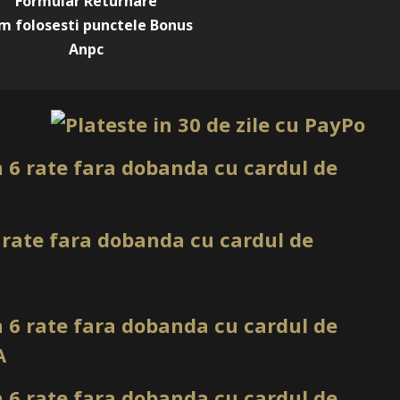
Formular Returnare
m folosesti punctele Bonus
el autonivelant decorativ pentru unghii
Anpc
ude roz translucid cu inserții florale și detalii botanice
onstrucții, întrețineri, acoperiri decorative, accent nails și
ail art profesional
t
floral direct din produs, fără să fie necesară aplicarea
sau particulelor decorative, la fel ca
n Petal Stories Azure Bloom
. Acest lucru poate
 și ajută la obținerea unei manichiuri armonioase, cu aspect
ndat în salon
ntre cele mai apreciate în saloane, deoarece se potrivesc
azii, mai ales în variante cu efect floral precum
n Pink Opal Petal
. Moon Petal adaugă acestor tonuri un