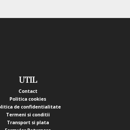
fină, puncte albe, linii subțiri sau detalii minimaliste pentru
.
e, gelul poate fi folosit în designuri cu profunzime. Aplicat în
 impresia unor petale roz prinse într-un strat lucios, clar și
rincipale Gel Autonivelant Everin
gr - Moon Petal
 Autonivelant Everin Petal Stories 15gr - Moon Petal
UTIL
verin
Contact
S-MP
Politica cookies
litica de confidentialitate
5gr
Termeni si conditii
Transport si plata
etal Stories