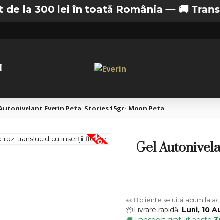
 300 lei în toată România —
🚚 Transport gra
I
Autonivelant Everin Petal Stories 15gr- Moon Petal
Nou
Gel Autonivela
8
cliente se uită acum la a
👀
Livrare rapidă:
Luni, 10 A
📦
Transport gratuit peste
3
🚚