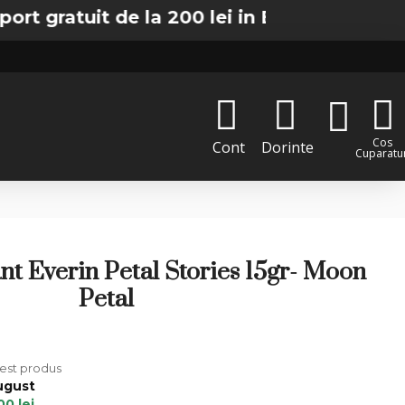
tuit de la 200 lei in Bucuresti
Cos
Cont
Dorinte
Cuparatur
nt Everin Petal Stories 15gr- Moon
Petal
cest produs
ugust
00 lei