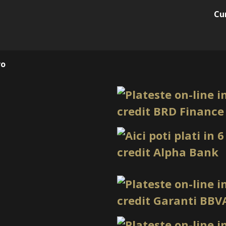
Cu
Tip produs
G
Nuanță
N
ro
Utilizare
C
recomandată
n
1. Efect decorativ integra
Moon Petal oferă un design 
separată a petalelor, foliei 
Gel Autonivelant Everi
eficientiza timpul de lucru
profesional.
2. Nuanță ușor de recoma
Tonurile nude roz sunt pri
multor cliente și multor oc
Gel Autonivelant Everi