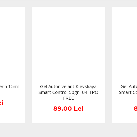
Se combină frumos cu 
lucios.
Un gel decorativ 
sub lumina lunii
Denumirea Moon Petal suge
translucidă, cu un ton nude 
petale discrete surprinse în
elegant, potrivit pentru cl
stridentă și nu este un dec
Gelul poate fi folosit pe t
sau doar pe una-două ungh
erin 15ml
Gel Autonivelant Kievskaya
Gel Aut
devine natural și cald. Pe
Smart Control 50gr- 04 TPO
Smart C
mai curat. Peste roz pal sa
FREE
o manichiură romantică, pot
i
89.00 Lei
un look elegant, dar diferit
Idei de manichi
Petal