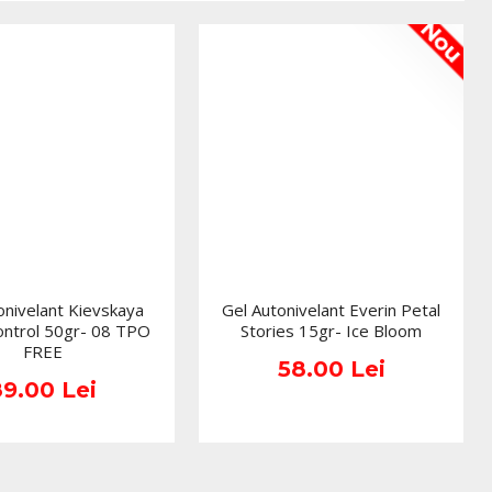
alb lăptos, nude cover, roz pal, french alb și top coat
Nou
cu efect de flori uscate și petale fine
rează foarte bine aspectul acestui gel: o bază delicată,
roz, peste care se observă inserții florale fine, ca niște
tr-o suprafață lucioasă. Efectul este feminin, aerat și
iente care apreciază detaliile subtile. Nu este o culoare
or încărcat, ci un gel care adaugă rafinament prin finețe.
oate unghiile pentru o manichiură completă, fină și uniformă,
ii pentru accent. În combinație cu o bază nude, rezultatul
onivelant Kievskaya
Gel Autonivelant Everin Petal
ste alb lăptos, Moon Petal capătă un aspect mai luminos și
ontrol 50gr- 08 TPO
Stories 15gr- Ice Bloom
u cover roz, inserțiile florale se integrează armonios, creând
FREE
rivită pentru portofoliu, social media și clientele care cer
58.00 Lei
89.00 Lei
.
uri cu Gel Autonivelant Everin Moon