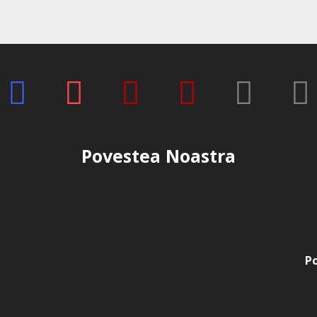
combinat cu pictură florală 
un rezultat fresh și feminin
Efect glass nails delicat
Datorită texturii translucid
straturi controlate, creează
elegant.
Caracteristici p
Petal Stories 15
Povestea Noastra
Denumire produs
Gel
Brand
E
Model
P
Po
Cantitate
1
Colecție
P