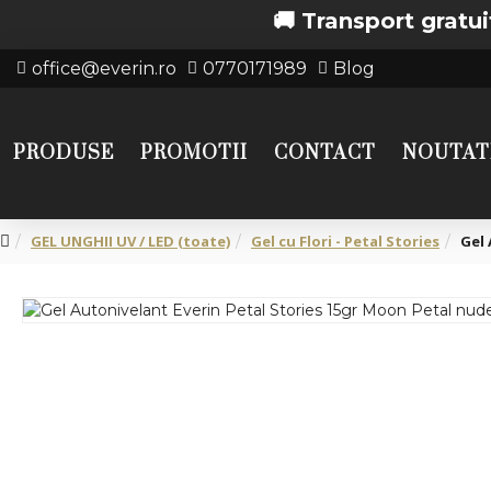
🚚 Transport gratuit de la
office@everin.ro
0770171989
Blog
PRODUSE
PROMOTII
CONTACT
NOUTAT
GEL UNGHII UV / LED (toate)
Gel cu Flori - Petal Stories
Gel 