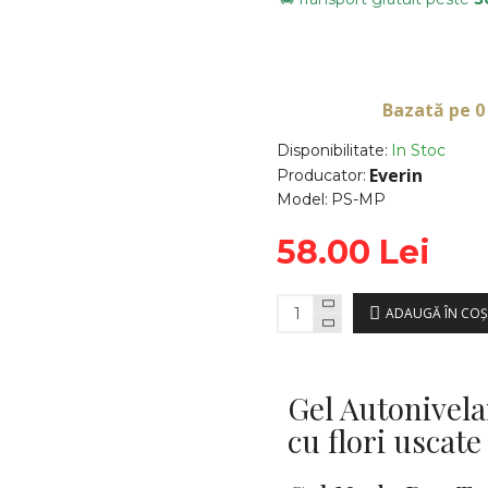
Bazată pe 0
Disponibilitate:
In Stoc
Everin
Producator:
Model:
PS-MP
58.00 Lei
ADAUGĂ ÎN COŞ
Gel Autonivelan
cu flori uscat