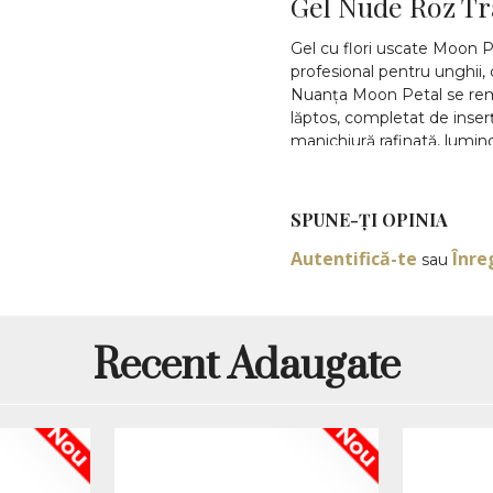
Gel Nude Roz Tra
Gel cu flori uscate Moon Pe
profesional pentru unghii, 
Nuanța Moon Petal se remar
lăptos, completat de inserți
manichiură rafinată, lumino
preferă unghii naturale, da
Acest gel face parte din c
SPUNE-ŢI OPINIA
cantitatea de 15gr, fiind p
cursuri profesionale și luc
Autentifică-te
Înre
sau
PS-MP, iar efectul Moon Peta
decorative, accent nails și
să pară suspendate în gel, 
lucios.
Recent Adaugate
Gel autonivelan
naturale și rom
Nou
Nou
Moon Petal este o nuanță i
milky sau baby boomer, dar