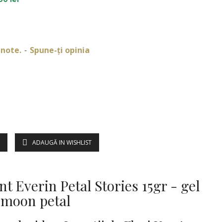
 note.
Spune-ţi opinia
-
ADAUGĂ IN WISHLIST
DESCRIERE
t Everin Petal Stories 15gr - gel
e moon petal