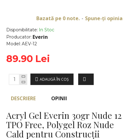
Bazată pe 0 note.
Spune-ţi opinia
-
Disponibilitate:
In Stoc
Everin
Producator:
Model:
AEV-12
89.90 Lei
ADAUGĂ ÎN COŞ
DESCRIERE
OPINII
Acryl Gel Everin 30gr Nude 12
TPO Free, Polygel Roz Nude
Cald pentru Construcții