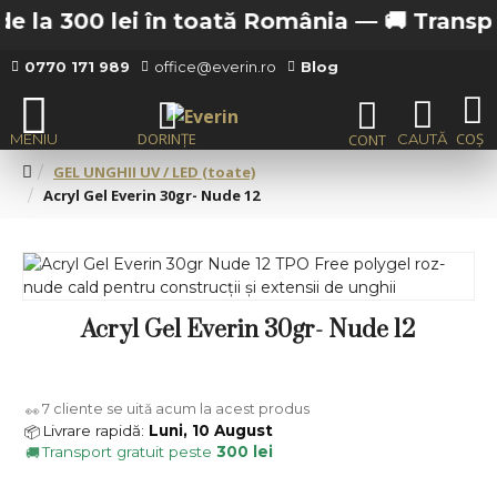
 la 300 lei în toată România —
🚚 Transport 
0770 171 989
office@everin.ro
Blog
GEL UNGHII UV / LED (toate)
Acryl Gel Everin 30gr- Nude 12
Acryl Gel Everin 30gr- Nude 12
7
cliente se uită acum la acest produs
👀
Livrare rapidă:
Luni, 10 August
📦
Transport gratuit peste
300 lei
🚚