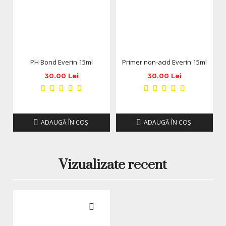
Nuanță Nude 12, roz-nude cald, naturală și elegantă;
Cantitate practică de 30gr;
Model produs: AEV-12;
Textură densă, stabilă și ușor de controlat;
PH Bond Everin 15ml
Primer non-acid Everin 15ml
Potrivit pentru apex, extensii, întreținere și corecții;
30.00 Lei
30.00 Lei
Ideal pentru french, babyboomer, nude look și
manichiuri bridal;
Se lucrează cu pensulă umezită în slip solution;
ADAUGĂ ÎN COŞ
ADAUGĂ ÎN COŞ
Se polimerizează în lampă UV/LED.
Un acryl gel nude cu textură
stabilă și control bun la modelare
Vizualizate recent
Acryl Gel Everin Nude 12 este potrivit pentru tehnicienii
care preferă un material stabil, dens și ușor de modelat.
Produsul permite așezarea controlată a materialului,
construirea apexului și corectarea lateralei înainte de
polimerizare. Textura nu curge rapid, ceea ce oferă timp