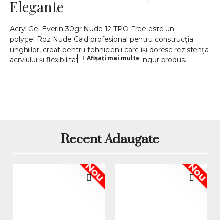
Elegante
Acryl Gel Everin 30gr Nude 12 TPO Free este un
polygel Roz Nude Cald profesional pentru construcția
unghiilor, creat pentru tehnicienii care își doresc rezistența
acrylului și flexibilitatea gelului într-un singur produs.
Nuanța Nude 12 are un aspect roz-nude cald, natural și
rafinat, ideal pentru manichiuri elegante, french,
babyboomer, extensii, apex, întreținere și corecții de salon.
Produsul are cantitatea de 30gr, modelul AEV-12 și face
parte din gama Acryl Gel Everin. Formula TPO Free este
potrivită pentru lucrări UV/LED, iar textura densă de
Recent Adaugate
polygel permite modelarea controlată, fără scurgere
rapidă în zona cuticulei. Acryl Gel Everin Nude 12 poate fi
folosit pentru construcții complete, întărirea unghiei
Nou
Nou
naturale, refacerea arhitecturii, realizarea apexului și
designuri cu aspect natural, cald și sofisticat.
Polygel roz-nude cald pentru
french, babyboomer și extensii