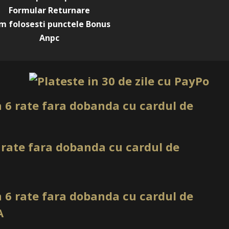
iei.
Formular Returnare
r lucrări comerciale, curate și moderne, un gel cu shimmer
m folosesti punctele Bonus
onivelare ridicată este una dintre cele mai utile opțiuni, mai
Anpc
sclipici, paiete si confetti pentru nail art
pletat cu
.
u facil pe unghii naturale sau prelungiri, fiind perfect pentru
le și suficient de versatil încât să fie ales de multe tipuri de
nte despre Gel Milky White -
on Gel Everin 50gr cu Sclipici 01
 cu efect alb lăptos și shimmer fin, potrivit pentru
elegante pe unghii naturale sau prelungiri. Pagina produsului
trucție profesional din gama Shimmer Obsession, cu
re și rezistent la șocuri. Gelului este ideal pentru tehnica
area unui strat de dispersie uniform și se recomandă
pentru aderență optimă. Timpul de polimerizare este de 120
ar gelul degajă o cantitate moderată de căldură la
ul clientului. Produsul nu conține TPO, conține silica și este
cul de alergii. Disponibil în stoc, cu livrare rapidă în câteva
pentru comenzi peste o anumită sumă. Prețul este afișat clar