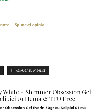
 note.
Spune-ţi opinia
-
ADAUGĂ IN WISHLIST
DESCRIERE
ky White - Shimmer Obsession Gel
Sclipici 01 Hema & TPO Free
r Obsession Gel Everin 50gr cu Sclipici 01
este