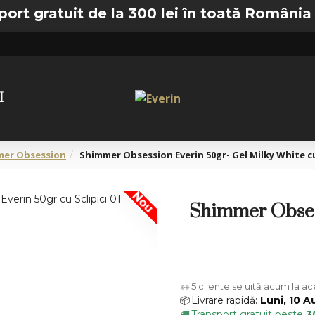
tuit de la 300 lei în toată România —
🚚 Tra
I
mmer Obsession
Shimmer Obsession Everin 50gr- Gel Milky White cu 
Nou
Shimmer Obses
5
cliente se uită acum la a
👀
Livrare rapidă:
Luni, 10 A
📦
Transport gratuit peste
3
🚚