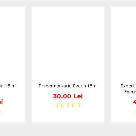
ca textura vizuala este una
Ca nuanta, shimmerul se a
reflexii reci-neutre
. Nu p
mai degraba unul rafinat, 
subtila si premium, pe care
oje semipermanente cu 
indraznete. Tocmai aceasta
de purtat in orice sezon.
cu aspect elegant s
baza alb laptos curat
micro-shimmer fin, un
in 15 ml
Primer non-acid Everin 15ml
Expert
Everi
potrivit pentru mani
30.00 Lei
ideal pentru baby bo
i
oja 
combinatie cu
poate fi purtat simpl
geluri colorate cu
formula prezentata de