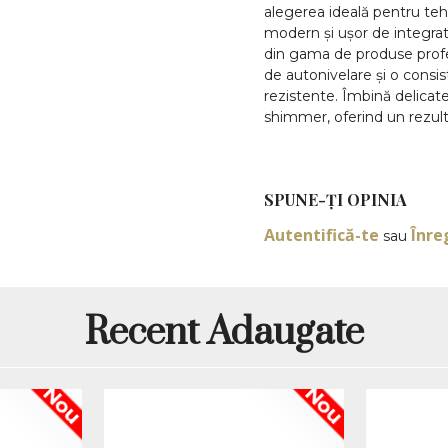
alegerea ideală pentru tehn
modern și ușor de integrat
din gama de produse profes
de autonivelare și o consi
rezistente. Îmbină delicate
shimmer, oferind un rezult
Dacă lucrezi frecvent man
gel milky w
mireasă, un
și una cu adevărat rafinat
SPUNE-ŢI OPINIA
potrivit pentru tehnicienii
Autentifică-te
Înre
nevoie de decoruri încărc
sau
este ideal pentru tehnica 
au
caracteristicilor sale de
pentru o structură îmbunăt
Recent Adaugate
provoca alergii, asigurând si
gradul de pigmentare ridic
Ce este Gel Mil
Nou
Nou
Everin 50gr cu Sc
este listat de Everin ca b