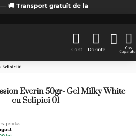
nsport gratuit de la 200 lei in Bucuresti
Cos
Cont
Dorinte
Cuparatur
Sclipici 01
sion Everin 50gr- Gel Milky White
cu Sclipici 01
cest produs
ugust
00 lei