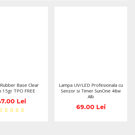
 neteda, fluida si foarte eleganta.
fla in zona de
alb-sidefat foarte fin, perlat discret si
are un sclipici puternic colorat si nici unul cu efect chunky, ci
creat pentru cliente care vor un
gel milky white
cu stralucire
 il pot combina si cu
sclipici, glitter si shimmer
pentru accente mai
 finete face ca varianta 01 sa fie una dintre cele mai usor
i modern;
a si luminoasa;
iform, cu efect discret si rafinat;
 Rubber Base Clear
Lampa UV/LED Profesionala cu
n 15gr TPO FREE
Senzor si Timer SunOne 48w
chiuri clean, feminine si premium;
Alb
omer, french modern si look-uri de mireasa, mai ales in
47.00 Lei
69.00 Lei
semipermanenta alb perlat sidefat
;
u sau folosit ca baza pentru alte designuri cu
 sclipici si paiete Twinkle Color
;
 brand ca fiind fara TPO si contine silica pentru structura, in