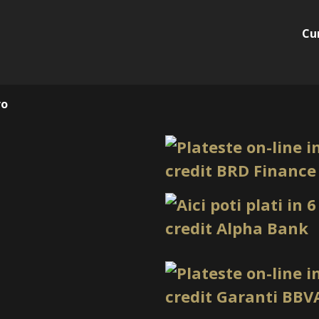
din prima etapă a construcț
Pentru tehnicienii care vo
Cu
fin și caracteristici de aut
ales atunci când este com
Consistența sa permite lucr
integrarea în stilurile actua
ro
cliente.
Intrebari frecve
Shimmer Obsessi
Este un builder gel UV/LED
construcție și manichiuri 
îl prezintă ca gel de cons
caracteristici de autonivela
babyboomer, pentru realiz
aplicarea unui base coat 
sec pentru fiecare strat, i
polimerizare pentru confort
testat pentru a minimiza ris
zile și transport gratuit 