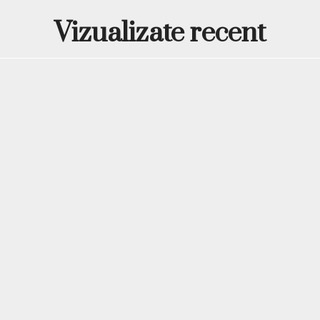
bazele rub
linie cu
Vizualizate recent
gramajul de 50gr este
principalele caracter
mare, strat de disper
.
Pentru ce tipuri
Gel Milky White - Shimme
pentru tehnica babyboomer 
de autonivelare și o consis
pentru orice tip de manichi
preferințe și tehnica folos
caracteristicilor sale princ
aspectul delicat, ideale si a
geluri builder pink pen
Un gel ca acesta funcțione
actuale pentru unghii delic
office, pentru manichiuri 
frumos în evidență atât baza