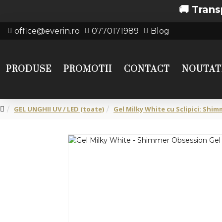
🚚 Transport gra
office@everin.ro
0770171989
Blog
PRODUSE
PROMOTII
CONTACT
NOUTAT
GEL UNGHII UV / LED (toate)
Gel Milky White cu Sclipici: Shi