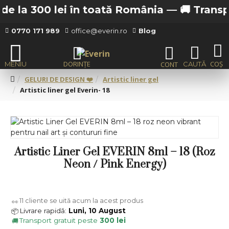
e la 300 lei în toată România —
🚚 Transport
0770 171 989
office@everin.ro
Blog
GELURI DE DESIGN ❤️
Artistic liner gel
Artistic liner gel Everin- 18
Artistic Liner Gel EVERIN 8ml – 18 (Roz
Neon / Pink Energy)
11
cliente se uită acum la acest produs
👀
Livrare rapidă:
Luni, 10 August
📦
Transport gratuit peste
300 lei
🚚