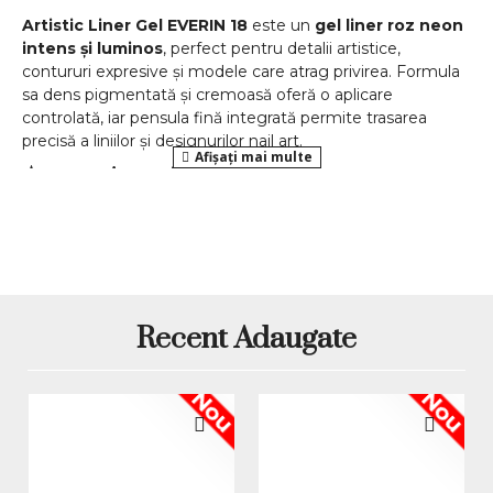
Artistic Liner Gel EVERIN 18
este un
gel liner roz neon
intens și luminos
, perfect pentru detalii artistice,
contururi expresive și modele care atrag privirea. Formula
sa dens pigmentată și cremoasă oferă o aplicare
controlată, iar pensula fină integrată permite trasarea
precisă a liniilor și designurilor nail art.
Avantaje principale
Nuanță roz neon vibrantă
– oferă un efect vizual
puternic și feminin.
Pensulă liner profesională
– subțire, lungă și
flexibilă pentru precizie maximă.
Textură stabilă, cremoasă
– nu curge, oferind
Recent Adaugate
acoperire perfectă și uniformă.
Polimerizare rapidă
– compatibil cu lămpi UV (60s)
și LED (30s).
Nou
Nou
Ideal pentru orice tehnică nail art
– contur, linii
fine, modele florale sau geometrice.
Idei de utilizare