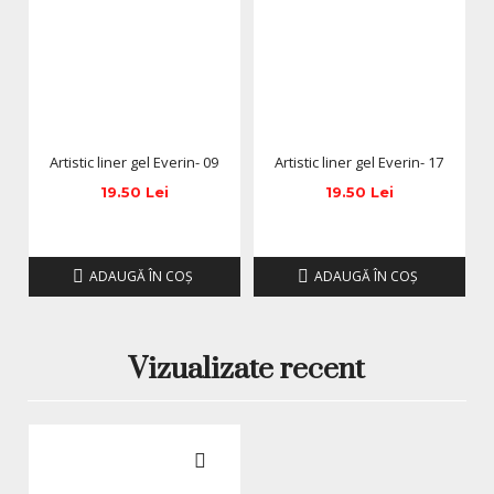
Brand
EVERIN
Gama
Artistic Liner Gel
Nuanță
18 – Roz Neon / Pink Energy
Artistic liner gel Everin- 09
Artistic liner gel Everin- 17
Volum
8 ml
19.50 Lei
19.50 Lei
Pensulă
Subțire, precisă, flexibilă
Cremoasă, pigment intens,
ADAUGĂ ÎN COŞ
ADAUGĂ ÎN COŞ
Textură
autonivelantă
Polimerizare
UV – 60s / LED – 30s
Vizualizate recent
Utilizare
Profesională și personală
Recomandări profesionale
Curăță vârful pensulei după fiecare utilizare pentru