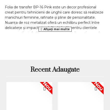
Folia de transfer BP-16 Pink este un decor profesional
creat pentru tehnicienii de unghii care doresc să realizeze
manichiuri feminine, rafinate și pline de personalitate.
Nuanța de roz metalizat oferă un echilibru perfect între
delicatețe și impact vizual, fiind ideală pentru clientele
care apreciază designurile elegante, moderne și expresive.
Efectul metalic intens, combinat cu o textură uniformă și
o aplicare precisă, transformă această folie într-un
instrument esențial în realizarea manichiurilor premium.
Formatul de 4×100 cm asigură un consum eficient și o
utilizare practică, atât în saloanele profesionale, cât și
pentru uz personal.
Recent Adaugate
De ce să alegi folia de transfer BP-
16 Pink
Nou
Nou
Rozul metalizat este o culoare extrem de versatilă în nail
art, potrivită atât pentru manichiuri romantice, cât și
pentru designuri moderne sau glam. Folia BP-16 Pink
permite obținerea rapidă a unui finisaj sofisticat, fără efort