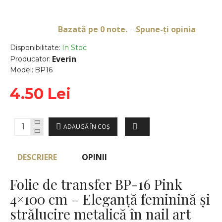
Bazată pe 0 note.
Spune-ţi opinia
-
Disponibilitate:
In Stoc
Everin
Producator:
Model:
BP16
4.50 Lei
ADAUGĂ ÎN COŞ
DESCRIERE
OPINII
Folie de transfer BP-16 Pink
4×100 cm – Eleganță feminină și
strălucire metalică în nail art