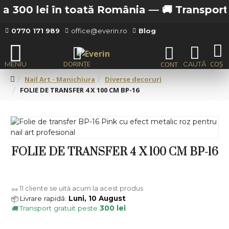
a 300 lei în toată România —
🚚 Transport gr
0770 171 989
office@everin.ro
Blog
Nail Art - Manichiura
Diverse decoruri
FOLIE DE TRANSFER 4 X 100 CM BP-16
FOLIE DE TRANSFER 4 X 100 CM BP-16
11
cliente se uită acum la acest produs
👀
Livrare rapidă:
Luni, 10 August
📦
Transport gratuit peste
300 lei
🚚