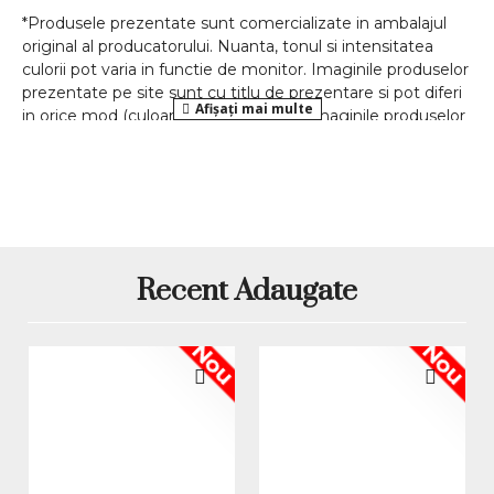
*Produsele prezentate sunt comercializate in ambalajul
original al producatorului. Nuanta, tonul si intensitatea
culorii pot varia in functie de monitor. Imaginile produselor
prezentate pe site sunt cu titlu de prezentare si pot diferi
in orice mod (culoare, aspect etc.) de imaginile produselor
livrate, acestea putand prezenta abateri minore de la
pozele si descrierile prezentate pe site, acestea se pot
modifica in functie de actualizarile producatorilor fara
anuntarea prealabila a utilizatorilor.
Recent Adaugate
Nou
Nou