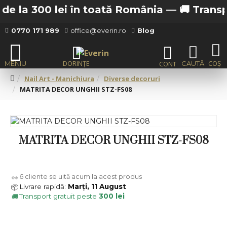
e la 300 lei în toată România —
🚚 Transport
0770 171 989
office@everin.ro
Blog
Nail Art - Manichiura
Diverse decoruri
MATRITA DECOR UNGHII STZ-FS08
MATRITA DECOR UNGHII STZ-FS08
6
cliente se uită acum la acest produs
👀
Livrare rapidă:
Marți, 11 August
📦
Transport gratuit peste
300 lei
🚚