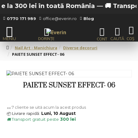
 la 300 lei în toată România —
🚚 Transport 
0770 171 989
office@everin.ro
Blog
Nail Art - Manichiura
Diverse decoruri
PAIETE SUNSET EFFECT- 06
PAIETE SUNSET EFFECT- 06
7
cliente se uită acum la acest produs
👀
Livrare rapidă:
Luni, 10 August
📦
Transport gratuit peste
300 lei
🚚