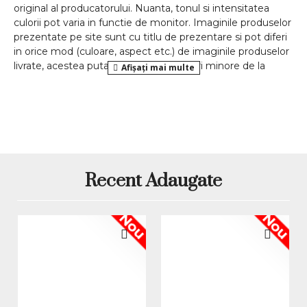
original al producatorului. Nuanta, tonul si intensitatea
culorii pot varia in functie de monitor. Imaginile produselor
prezentate pe site sunt cu titlu de prezentare si pot diferi
in orice mod (culoare, aspect etc.) de imaginile produselor
livrate, acestea putand prezenta abateri minore de la
pozele si descrierile prezentate pe site, acestea se pot
modifica in functie de actualizarile producatorilor fara
anuntarea prealabila a utilizatorilor.
Recent Adaugate
Nou
Nou