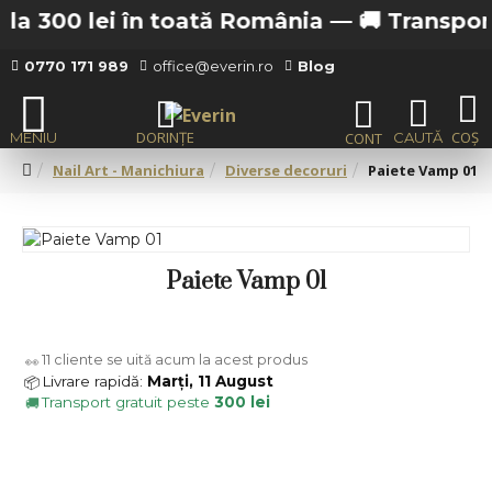
la 300 lei în toată România —
🚚 Transport g
0770 171 989
office@everin.ro
Blog
Nail Art - Manichiura
Diverse decoruri
Paiete Vamp 01
Paiete Vamp 01
11
cliente se uită acum la acest produs
👀
Livrare rapidă:
Marți, 11 August
📦
Transport gratuit peste
300 lei
🚚