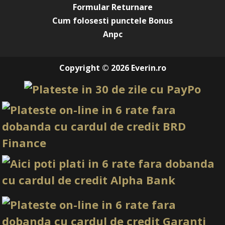
Formular Returnare
Designuri futuriste
Cum folosesti punctele Bonus
French reinterpretat
Anpc
Detalii artistice moderne
Versatilitatea acestui pigment îl transformă într-un must-
have pentru orice tehnician creativ, mai ales când este
Copyright © 2026 Everin.ro
asociat cu
Polygel Glitter Natali pentru construcția unghiilor
cu efect strălucitor
.
Rezistență îndelungată și luciu
intens
Aplicat corect și sigilat cu un
top coat de finisare cu luciu intens și protecție
profesională
sau cu un
Ultra Shine Top Coat non wipe cu efect oglindă de
lungă durată