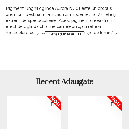
Pigment Unghii oglinda Aurora NG01 este un produs
premium destinat manichiurilor moderne, îndrăznețe și
extrem de spectaculoase. Acest pigment creează un
efect de oglinda chrome cameleonic, cu reflexii
multicolore ce își schimbă nuanța în funcție de lumină și
unghiul de privire. Rezultatul este o manichiură sofisticată,
futuristă și imposibil de trecut cu vederea.
Aurora NG01 este alegerea perfectă pentru tehnicienii de
unghii care doresc să ofere clientelor un design wow, dar
și pentru pasionații de nail art care vor să experimenteze
cele mai noi tendințe.
Efect de oglinda aurora cu reflexii
Recent Adaugate
cameleonice intense
Nou
Nou
Acest pigment se remarcă prin efectul său unic aurora, ce
combină tonuri metalizate de roz, mov, verde și auriu într-
un finisaj oglindă perfect. Suprafețele unghiei capătă un
aspect neted, lucios și profund, cu reflexii dinamice.
Efectul aurora este extrem de apreciat în manichiurile