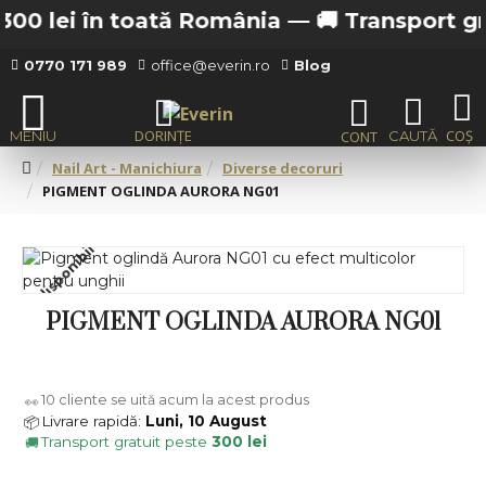
300 lei în toată România —
🚚 Transport gratu
0770 171 989
office@everin.ro
Blog
Nail Art - Manichiura
Diverse decoruri
PIGMENT OGLINDA AURORA NG01
Indisponibil
PIGMENT OGLINDA AURORA NG01
10
cliente se uită acum la acest produs
👀
Livrare rapidă:
Luni, 10 August
📦
Transport gratuit peste
300 lei
🚚