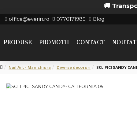
🚚 Transport gratu
office@everin.ro
0770171989
Blog
PRODUSE
PROMOTII
CONTACT
NOUTAT
Nail Art - Manichiura
Diverse decoruri
SCLIPICI SANDY CAN