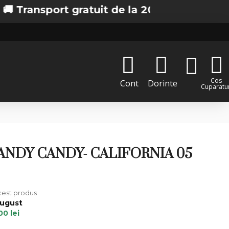
sport gratuit de la 200 lei in Bucuresti
Cos
Cont
Dorinte
Cuparatur
SANDY CANDY- CALIFORNIA 05
acest produs
August
00 lei