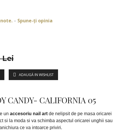
 note.
Spune-ţi opinia
-
 Lei
ADAUGĂ IN WISHLIST
DESCRIERE
DY CANDY- CALIFORNIA 05
e un
accesoriu nail art
de nelipsit de pe masa oricarei
ct si la moda si va schimba aspectul oricarei unghii sau
nichiura ce va intoarce priviri.