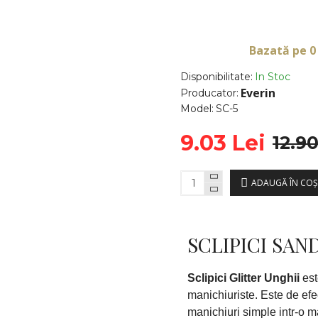
Bazată pe 0
Disponibilitate:
In Stoc
Everin
Producator:
Model:
SC-5
9.03 Lei
12.90
ADAUGĂ ÎN COŞ
SCLIPICI SAN
Sclipici Glitter Unghii
est
manichiuriste. Este de efe
manichiuri simple intr-o ma