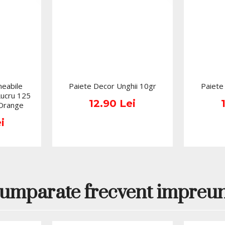
eabile
Paiete Decor Unghii 10gr
Paiete
Lucru 125
12.90 Lei
 Orange
i
umparate frecvent impreu