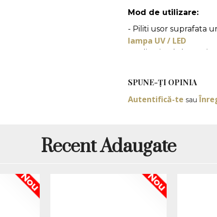
Mod de utilizare:
- Piliti usor suprafata u
lampa UV / LED
- Aplicati gelul sau oja 
lampa UV / LED
- Sigilati manichiura cu
SPUNE-ŢI OPINIA
*Produsele prezentate sunt
Autentifică-te
Înre
sau
Nuanta, tonul si intensitat
produselor prezentate pe si
(culoare, aspect etc.) de i
minore de la pozele si desc
Recent Adaugate
functie de actualizarile pro
Nou
Nou