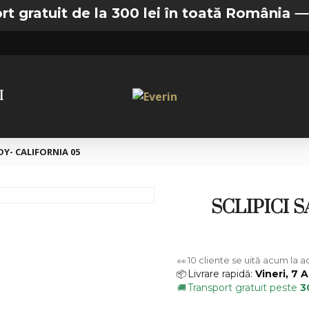
it de la 300 lei în toată România —
🚚 Tran
I
DY- CALIFORNIA 05
SCLIPICI 
10
cliente se uită acum la 
👀
Livrare rapidă:
Vineri, 7 
📦
Transport gratuit peste
3
🚚