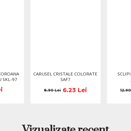
COROANA
CARUSEL CRISTALE COLORATE
SCLIP
U SKL-97
SAF7
i
6.23 Lei
8.90 Lei
12.90
Vizualizate recent