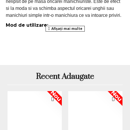
nelipsit de pe masa oricarei manichiuriste. Este de efect
si la moda si va schimba aspectul oricarei unghii sau
manichiuri simple intr-o manichiura ce va intoarce priviri.
Mod de utilizare:
- Piliti usor suprafata unghiei, aplicati stratul de
lampa UV / LED
baza (Base Coat) si uscati in
- Aplicati gelul sau oja semipermanenta, apoi
aplicati sclipiciul si uscati in lampa UV / LED
Top Coat
- Sigilati manichiura cu un strat de
si
uscati in lampa UV / LED
Recent Adaugate
*Produsele prezentate sunt comercializate in ambalajul
original al producatorului. Nuanta, tonul si intensitatea
Nou
Nou
culorii pot varia in functie de monitor. Imaginile produselor
prezentate pe site sunt cu titlu de prezentare si pot diferi
in orice mod (culoare, aspect etc.) de imaginile produselor
livrate, acestea putand prezenta abateri minore de la
pozele si descrierile prezentate pe site, acestea se pot
modifica in functie de actualizarile producatorilor fara