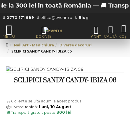
 la 300 lei în toată România —
🚚 Transport 
0770 171 989
office@everin.ro
Blog
Nail Art - Manichiura
Diverse decoruri
SCLIPICI SANDY CANDY- IBIZA 06
SCLIPICI SANDY CANDY- IBIZA 06
6
cliente se uită acum la acest produs
👀
Livrare rapidă:
Luni, 10 August
📦
Transport gratuit peste
300 lei
🚚