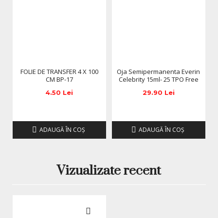
Nuanță Natural Nude, bej cald și versatil
Textură autonivelantă pentru aplicare ușoară
Pigmentare intensă și acoperire impecabilă
Rezistență 3–4 săptămâni
Luciu sticlos și elegant
Compatibilă cu lămpi LED și UV
FOLIE DE TRANSFER 4 X 100
Oja Semipermanenta Everin
Flacon de 15 ml, ideal pentru uz personal și
CM BP-17
Celebrity 15ml- 25 TPO Free
profesional
4.50 Lei
29.90 Lei
Alege
Oja Semipermanentă Everin Celebrity 15 ml – 23
Natural Nude
și bucură-te de o manichiură naturală,
elegantă și sofisticată, potrivită pentru orice moment al
ADAUGĂ ÎN COŞ
ADAUGĂ ÎN COŞ
zilei.
Întrebări frecvente (FAQ)
1. Cât rezistă oja semipermanentă Everin Celebrity
Vizualizate recent
Natural Nude?
Rezistă între 3 și 4 săptămâni, menținându-și aspectul
impecabil.
2. Este potrivită pentru birou?
Da, nuanța nude este discretă și elegantă, fiind ideală