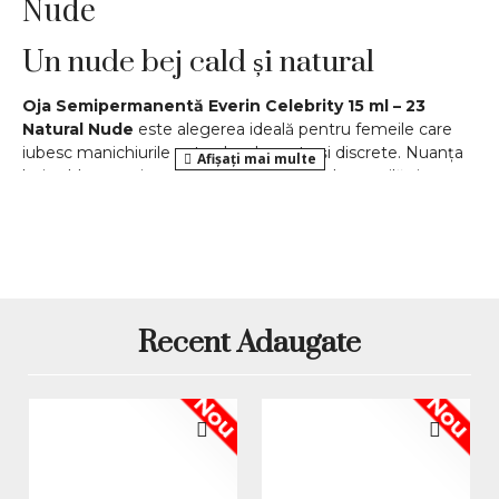
Nude
Un nude bej cald și natural
Oja Semipermanentă Everin Celebrity 15 ml – 23
Natural Nude
este alegerea ideală pentru femeile care
iubesc manichiurile naturale, elegante și discrete. Nuanța
bej cald se potrivește oricărei ocazii, fiind versatilă și ușor
de purtat atât la birou, cât și în contexte speciale. Din
colecția
Everin Celebrity
, Natural Nude este definit prin
echilibru, rafinament și stil minimalist.
Aplicare uniformă și finisaj
impecabil
Recent Adaugate
Formula autonivelantă Everin permite o
aplicare rapidă
și precisă
, fără imperfecțiuni. Pigmentarea intensă oferă
Nou
Nou
o acoperire excelentă în două straturi subțiri, iar luciul
sticlos conferă un aspect proaspăt și îngrijit. Este o ojă
semipermanentă care îmbină simplitatea cu eleganța.
Rezistență îndelungată