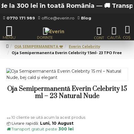
e la 300 lei în toată România —
🚚 Transport
0770 171 989
office@everin.ro
Blog
OJA SEMIPERMANENTA ❤️
Everin Celebrity
Oja Semipermanenta Everin Celebrity 15ml- 23 TPO Free
Oja Semipermanentă Everin Celebrity 15
ml – 23 Natural Nude
10
cliente se uită acum la acest produs
👀
Livrare rapidă:
Luni, 10 August
📦
Transport gratuit peste
300 lei
🚚