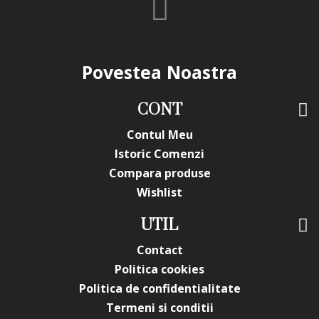
in orice mod (culoare, aspect etc.) de imaginile produselor
livrate, acestea putand prezenta abateri minore de la
pozele si descrierile prezentate pe site, acestea se pot
modifica in functie de actualizarile producatorilor fara
Povestea Noastra
anuntarea prealabila a utilizatorilor.
CONT
Contul Meu
Istoric Comenzi
Compara produse
Wishlist
UTIL
Contact
Politica cookies
Politica de confidentialitate
Termeni si conditii