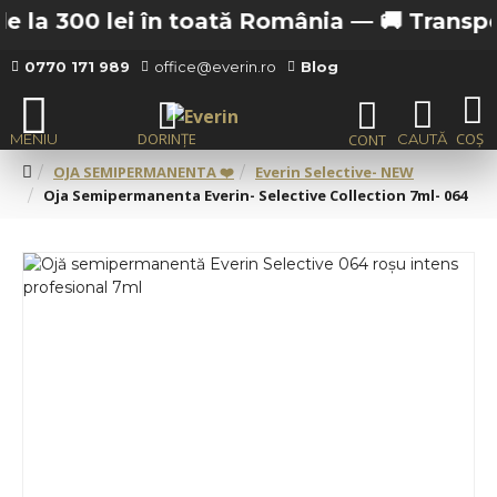
la 300 lei în toată România —
🚚 Transport 
0770 171 989
office@everin.ro
Blog
OJA SEMIPERMANENTA ❤️
Everin Selective- NEW
Oja Semipermanenta Everin- Selective Collection 7ml- 064