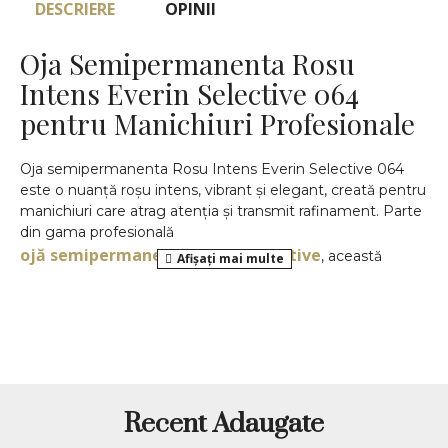
DESCRIERE
OPINII
Oja Semipermanenta Rosu
Intens Everin Selective 064
pentru Manichiuri Profesionale
Oja semipermanenta Rosu Intens Everin Selective 064
este o nuanță roșu intens, vibrant și elegant, creată pentru
manichiuri care atrag atenția și transmit rafinament. Parte
din gama profesională
ojă semipermanentă Everin Selective
, această
culoare este ideală pentru tehnicienii de unghii care își
doresc rezultate constante și pentru clientele care preferă
un roșu clasic, dar puternic.
Nuanța 064 se remarcă prin profunzimea culorii,
pigmentarea ridicată și luciul intens după polimerizare.
Este potrivită pentru orice sezon și pentru orice tip de
eveniment, de la întâlniri business la ocazii speciale.
Recent Adaugate
Caracteristici Principale