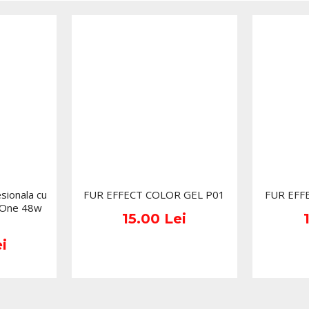
produselor prezentate pe si
(culoare, aspect etc.) de i
minore de la pozele si desc
functie de actualizarile pro
ionala cu
FUR EFFECT COLOR GEL P01
FUR EFF
nOne 48w
15.00 Lei
i