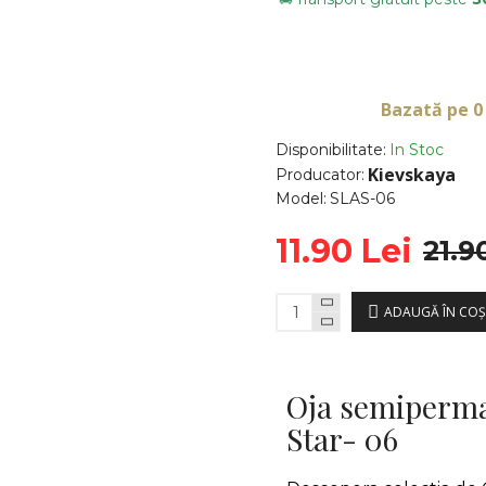
Bazată pe 0
Disponibilitate:
In Stoc
Kievskaya
Producator:
Model:
SLAS-06
11.90 Lei
21.9
ADAUGĂ ÎN COŞ
Oja semiperma
Star- 06