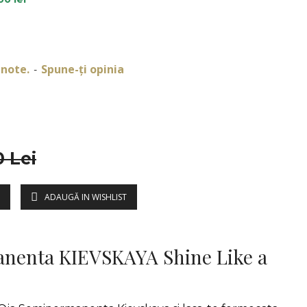
 note.
Spune-ţi opinia
-
0 Lei
ADAUGĂ IN WISHLIST
DESCRIERE
nenta KIEVSKAYA Shine Like a