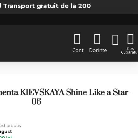
ort gratuit de la 200 lei in Bucuresti
Cos
Cont
Dorinte
Cuparatur
enta KIEVSKAYA Shine Like a Star-
06
cest produs
ugust
00 lei