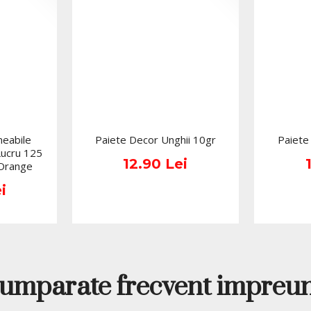
4. Sigilarea cu Top C
in lampa LED sau 3-4 m
5. Indepartarea stratul
Mod de indepartare:
Oja semipermanenta poat
special Soak Off Remo
eabile
Paiete Decor Unghii 10gr
Paiete
Lucru 125
Pentru metoda de inde
12.90 Lei
 Orange
Off Remover intr-un reci
inmuiat timp de 10-15 m
i
produs cu ajutorul une
Integrandu-se perfect 
semipermanenta Kievskay
stralucitoare fara prea 
umparate frecvent impreu
*Produsele prezentate sunt
Nuanta, tonul si intensitat