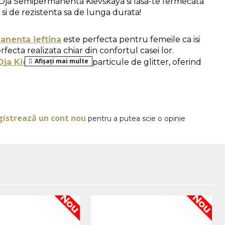
Oja Semipermanenta Kievskaya si lasa-te fermecata 
 si de rezistenta sa de lunga durata!
anenta ieftina
 este perfecta pentru femeile ca isi 
ecta realizata chiar din confortul casei lor. 
Oja Kievskaya
 contine particule de glitter, oferind 
nichiurii tale. 
OPINII
gistrează un cont nou
pentru a putea scie o opinie
naturale:
 se da forma unghiilor, se imping si se 
, apoi se utilizeaza o pila buffer pentru a indeparta 
i.
 aplica un strat care se usuca in 30 de secunde in 
de secunde in lampa UV.
or de culoare: 
se aplica alternativ 2 straturi de 
 de uscare de minim 30 de secunde intre ele, apoi se 
Nou
Nou
a LED timp de 60 de secunde sau la lampa UV timp 
.