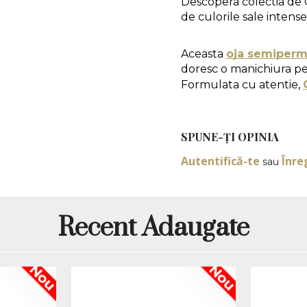
Descopera colectia de 
de culorile sale intense
Aceasta 
oja semiperm
doresc o manichiura perf
Formulata cu atentie, 
un aspect stralucitor ma
Mod de aplicare:
SPUNE-ŢI OPINIA
Autentifică-te
Înre
sau
1. Pregatirea unghiei 
indeparteaza cuticulele
luciul natural al unghie
2. Aplicarea bazei:
 se
Recent Adaugate
lampa LED sau in 120 
3. Aplicarea straturil
culoare, cu un interval
Nou
Nou
expune unghia la lamp
de 120-180 de secunde