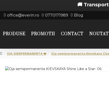
🚚 Transport gratuit
office@everin.ro
0770171989
Blog
PRODUSE
PROMOTII
CONTACT
NOUTAT
OJA SEMIPERMANENTA ❤️
Oja semipermanenta Kievskaya Clas