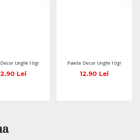
oat:
 se aplica si se usuca timp de 60-90 de secunde 
inute in lampa UV.
ui lipicios:
 se sterge stratul lipicios cu Cleaner.
e fi indepartata prin dizolvare folosind lichidul 
ver sau Acetona Pura.
 Decor Unghii 10gr
Paiete Decor Unghii 10gr
partare prin inmuiere: se pune acetona sau Soak 
12.90 Lei
12.90 Lei
pient sau capsule speciale si se lasa unghiile la 
inute. Dupa aceasta, se indeparteaza resturile de 
i spatule metalice.
cu 
gelul pentru constructie
, aceasta oja 
a iti permite sa obtii o manichiura impecabila si 
mult efort. 
na
 comercializate in ambalajul original al producatorului.
ea culorii pot varia in functie de monitor. Imaginile