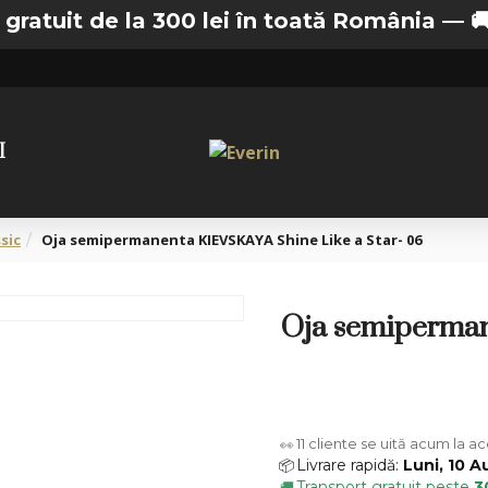
 de la 300 lei în toată România —
🚚 Transp
I
sic
Oja semipermanenta KIEVSKAYA Shine Like a Star- 06
Oja semiperman
11
cliente se uită acum la a
👀
Livrare rapidă:
Luni, 10 A
📦
Transport gratuit peste
3
🚚