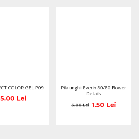
te sunt cu titlu de prezentare si pot diferi in orice mod
maginile produselor livrate, acestea putand prezenta abateri
rierile prezentate pe site, acestea se pot modifica in
ducatorilor fara anuntarea prealabila a utilizatorilor.
ECT COLOR GEL P09
Pila unghii Everin 80/80 Flower
Details
15.00 Lei
1.50 Lei
3.00 Lei