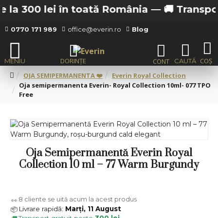
la 300 lei în toată România —
🚚 Transport 
0770 171 989
office@everin.ro
Blog
OJA SEMIPERMANENTA ❤️
Everin Royal Collection
Oja semipermanenta Everin- Royal Collection 10ml- 077 TPO
Free
Oja Semipermanentă Everin Royal
Collection 10 ml – 77 Warm Burgundy
8
cliente se uită acum la acest produs
👀
Livrare rapidă:
Marți, 11 August
📦