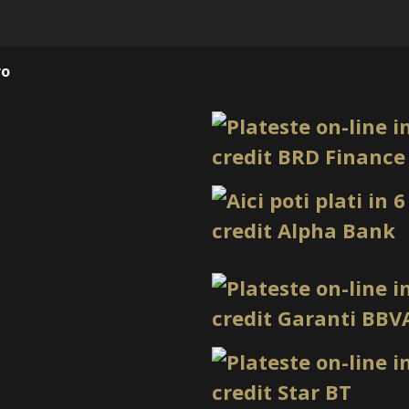
Tip produs
ro
Utilizare recomandat
Sistem
Un astfel de recipient ar
frecvent o capacitate d
aproximativ 150 ml, ceea 
compact și ușor de folosi
Variantele din plastic st
rezistente la șocuri mecan
din plastic special rezist
folosite cu acetona pură, i