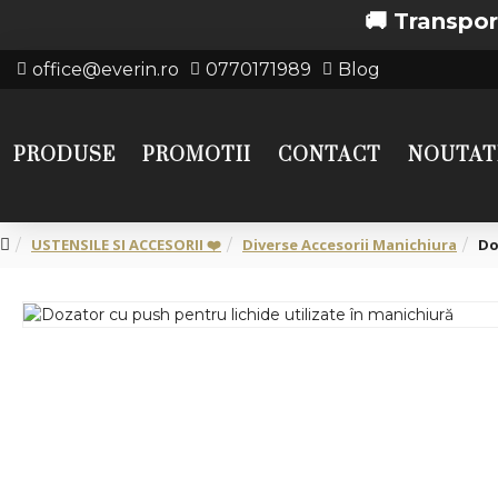
🚚 Transport grat
office@everin.ro
0770171989
Blog
PRODUSE
PROMOTII
CONTACT
NOUTAT
USTENSILE SI ACCESORII ❤️
Diverse Accesorii Manichiura
Do