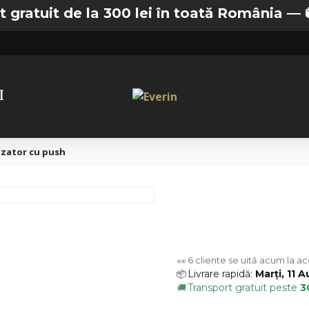
uit de la 300 lei în toată România —
🚚 Tra
I
zator cu push
6
cliente se uită acum la a
👀
Livrare rapidă:
Marți, 11 
📦
Transport gratuit peste
3
🚚