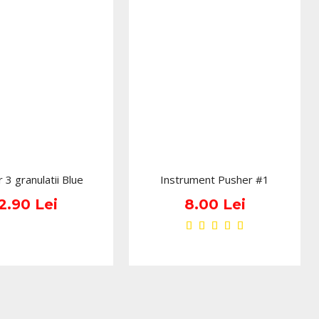
tru depozitarea și dozarea acestor lichide utilizate în
it de util atunci când ritmul de lucru este intens, iar
 rapid, curat și eficient, caz în care se recomandă un dozator
stente, cu supapă de reținere, pentru economisirea
entelor mari sau mai puțin practice, dozatorul oferă o soluție
onarea lichidelor pe masa tehnicianului.
ă profesională;
ă;
 3 granulatii Blue
Instrument Pusher #1
 de unghii;
2.90 Lei
8.00 Lei
de formare;
 tehnicieni mobili;
contează organizarea accesoriilor.
l și utilizare comodă
e se observă un recipient cu formă compactă și capac