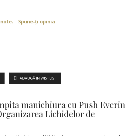
 note.
Spune-ţi opinia
-
ADAUGĂ IN WISHLIST
DESCRIERE
mpita manichiura cu Push Everin
rganizarea Lichidelor de