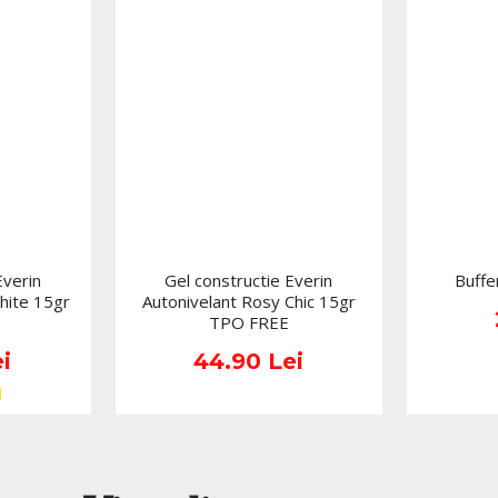
complicate, fiind ideal pen
manichiură.
Acest accesoriu este deoseb
fiecare gest trebuie să fie
din materiale chimice rezi
produsului. În locul recipi
mai ordonată pentru poziți
Poate fi integrat în:
Posturi de manichiur
Saloane de pedichiur
Everin
Gel constructie Everin
Buffer
Studiouri individuale
hite 15gr
Autonivelant Rosy Chic 15gr
TPO FREE
Cursuri și academii 
i
44.90 Lei
Truse de lucru pentru
Spații de lucru unde 
Design funcționa
Din imaginea de prezentar