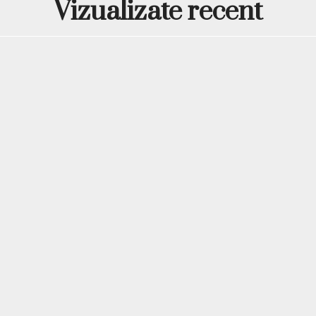
Vizualizate recent
superior prevăzut cu zonă 
printr-o simplă presiune, 
un suport de m
bine cu
clientei. Aspectul său cur
bine organizat.
Un alt avantaj important e
activă de lucru, fiind ușor
Într-un salon în care ergon
un astfel de recipient poa
Beneficii pentru
1. Mai multă ordine pe m
Un recipient dedicat pentru 
organizare mai clară a spaț
2. Manipulare rapidă
Sistemul push este intuitiv
deșurubarea frecventă a u
3. Aspect profesional