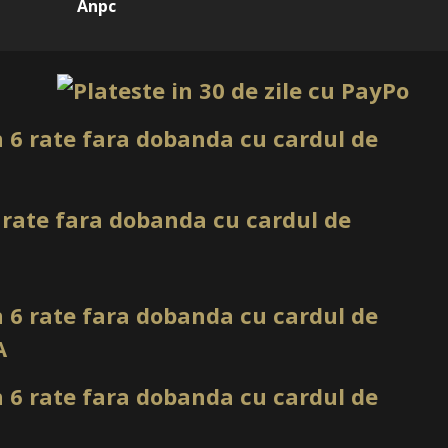
Anpc
Accesoriu pentru organizarea și dozarea
lichidelor compatibile, potrivit pentru
dozarea acetonei, cleaner și altor lichide
utilizate în manichiură
Manichiură, pedichiură, activitate
ă
profesională în salon
Dozare prin apăsare tip push
e
e
ce îl face
t.
andard, precum HDPE sau PP, sunt ușoare, economice și
ice, dar nu sunt mereu compatibile cu acetona pură; cele
ent, precum ABS gros sau PFA, suportă coroziunea și pot fi
ar cele din sticlă sunt 100% imune la substanțe chimice și