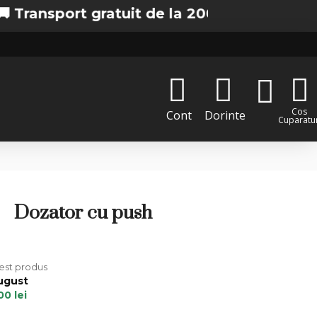
nsport gratuit de la 200 lei in Bucuresti
Cos
Cont
Dorinte
Cuparatur
Dozator cu push
cest produs
August
00 lei