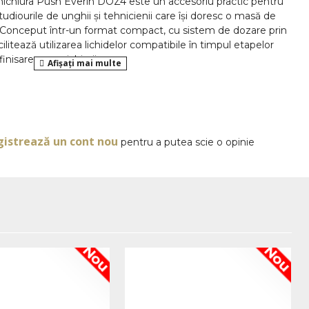
chiura Push Everin DOZ4 este un accesoriu practic pentru
udiourile de unghii și tehnicienii care își doresc o masă de
. Conceput într-un format compact, cu sistem de dozare prin
ilitează utilizarea lichidelor compatibile în timpul etapelor
inisare a manichiurii.
 eficiența este influențată de fiecare detaliu. Un dozator ușor
OPINII
rutina zilnică și poate contribui la menținerea unui post de
4 este potrivit pentru persoanele care preferă să aibă la
re, fără recipiente greu de manevrat sau capace care
gistrează un cont nou
pentru a putea scie o opinie
entru masa de lucru din salon
reciat în activitatea de manichiură deoarece permite
cantități de lichid, folosind dischete, șervețele sau alte
rii. Sistemul de apăsare ajută la desfășurarea mai fluentă a
 reduce timpul pierdut cu manipularea recipientelor clasice.
Nou
Nou
rează zilnic cu produse de pregătire și curățare, un astfel de
rte din organizarea standard a mesei de lucru. Designul său
rat în spații profesionale moderne, iar utilizarea sa este