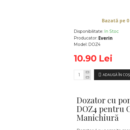
Bazată pe 0
Disponibilitate:
In Stoc
Everin
Producator:
Model:
DOZ4
10.90 Lei
ADAUGĂ ÎN COŞ
Dozator cu po
DOZ4 pentru O
Manichiură