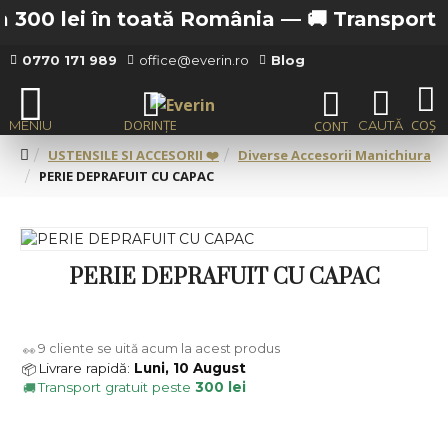
 300 lei în toată România —
🚚 Transport gra
0770 171 989
office@everin.ro
Blog
USTENSILE SI ACCESORII ❤️
Diverse Accesorii Manichiura
PERIE DEPRAFUIT CU CAPAC
PERIE DEPRAFUIT CU CAPAC
9
cliente se uită acum la acest produs
👀
Livrare rapidă:
Luni, 10 August
📦
Transport gratuit peste
300 lei
🚚