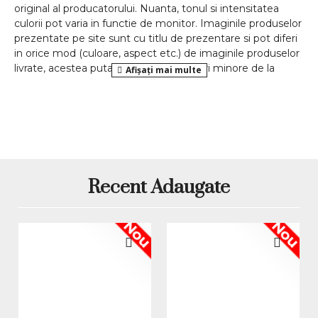
original al producatorului. Nuanta, tonul si intensitatea
culorii pot varia in functie de monitor. Imaginile produselor
prezentate pe site sunt cu titlu de prezentare si pot diferi
in orice mod (culoare, aspect etc.) de imaginile produselor
livrate, acestea putand prezenta abateri minore de la
pozele si descrierile prezentate pe site, acestea se pot
modifica in functie de actualizarile producatorilor fara
anuntarea prealabila a utilizatorilor.
Recent Adaugate
Nou
Nou