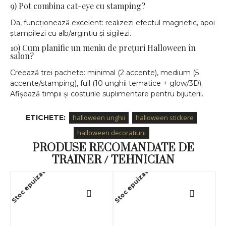
9) Pot combina cat-eye cu stamping?
Da, funcționează excelent: realizezi efectul magnetic, apoi
ștampilezi cu alb/argintiu și sigilezi.
10) Cum planific un meniu de prețuri Halloween în
salon?
Creează trei pachete: minimal (2 accente), medium (5
accente/stamping), full (10 unghii tematice + glow/3D).
Afișează timpii și costurile suplimentare pentru bijuterii.
ETICHETE:
halloween unghii
halloween stickere
halloween decoratiuni
PRODUSE RECOMANDATE DE
TRAINER / TEHNICIAN
Stoc epuizat
Stoc epuizat
Sto