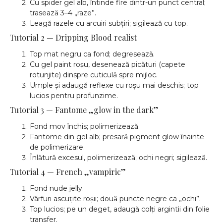
Cu spider gel alb, întinde fire dintr-un punct central;
trasează 3–4 „raze”.
Leagă razele cu arcuiri subțiri; sigilează cu top.
Tutorial 2 — Dripping Blood realist
Top mat negru ca fond; degresează.
Cu gel paint roșu, desenează picături (capete
rotunjite) dinspre cuticulă spre mijloc.
Umple și adaugă reflexe cu roșu mai deschis; top
lucios pentru profunzime.
Tutorial 3 — Fantome „glow in the dark”
Fond mov închis; polimerizează.
Fantome din gel alb; presară pigment glow înainte
de polimerizare.
Înlătură excesul, polimerizează; ochi negri; sigilează.
Tutorial 4 — French „vampiric”
Fond nude jelly.
Vârfuri ascuțite roșii; două puncte negre ca „ochi”.
Top lucios; pe un deget, adaugă colți argintii din folie
transfer.