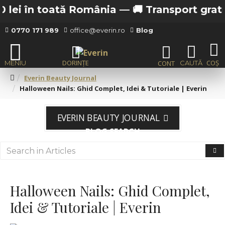
în toată România —
🚚 Transport gratuit de la
0770 171 989
office@everin.ro
Blog
Everin Beauty Journal
Halloween Nails: Ghid Complet, Idei & Tutoriale | Everin
EVERIN BEAUTY JOURNAL
BLOG SEARCH
Halloween Nails: Ghid Complet,
Idei & Tutoriale | Everin