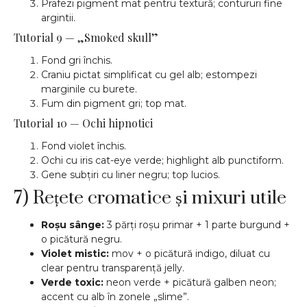
Prafezi pigment mat pentru textură; contururi fine
argintii.
Tutorial 9 — „Smoked skull”
Fond gri închis.
Craniu pictat simplificat cu gel alb; estompezi
marginile cu burete.
Fum din pigment gri; top mat.
Tutorial 10 — Ochi hipnotici
Fond violet închis.
Ochi cu iris cat-eye verde; highlight alb punctiform.
Gene subțiri cu liner negru; top lucios.
7) Rețete cromatice și mixuri utile
Roșu sânge:
3 părți roșu primar + 1 parte burgund +
o picătură negru.
Violet mistic:
mov + o picătură indigo, diluat cu
clear pentru transparență jelly.
Verde toxic:
neon verde + picătură galben neon;
accent cu alb în zonele „slime”.