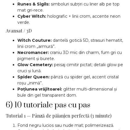
Runes & Sigils:
simboluri subțiri cu liner alb pe top
mat gri-rece.
Cyber Witch:
holografic + linii crom, accente neon
verde.
Avansat / 3D
Witch Couture:
dantelă gotică 5D, strasuri hematit,
linii crom „armură”.
Necromancer:
craniu 3D mic din charm, fum gri cu
pigment și burete.
Glow Cemetery:
peisaj cimitir pictat; detalii glow pe
cruci și lună.
Spider Queen:
pânză cu spider gel, accent cristal
roșu „inimă”.
Poțiunea vrăjitoarei:
glitter multi-dimensional și
bule din gel transparent dom.
6) 10 tutoriale pas cu pas
Tutorial 1 — Pânză de păianjen perfectă (3 minute)
Fond negru lucios sau nude mat; polimerizează.