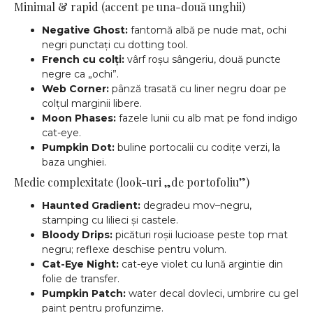
Minimal & rapid (accent pe una-două unghii)
Negative Ghost:
fantomă albă pe nude mat, ochi
negri punctați cu dotting tool.
French cu colți:
vârf roșu sângeriu, două puncte
negre ca „ochi”.
Web Corner:
pânză trasată cu liner negru doar pe
colțul marginii libere.
Moon Phases:
fazele lunii cu alb mat pe fond indigo
cat-eye.
Pumpkin Dot:
buline portocalii cu codițe verzi, la
baza unghiei.
Medie complexitate (look-uri „de portofoliu”)
Haunted Gradient:
degradeu mov–negru,
stamping cu lilieci și castele.
Bloody Drips:
picături roșii lucioase peste top mat
negru; reflexe deschise pentru volum.
Cat-Eye Night:
cat-eye violet cu lună argintie din
folie de transfer.
Pumpkin Patch:
water decal dovleci, umbrire cu gel
paint pentru profunzime.