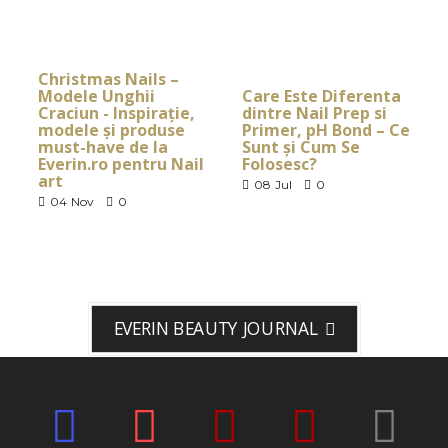
Christmas Nails –
Modele Unghii
Care Este Diferenta
Craciun - Inspirație,
dintre Nail Prep si
modele și produse
Primer, pH Bond – Ce
must-have de la
Sunt și Cum Se
Everin.ro pentru Nail
Folosesc?
art
08
Jul
0
04
Nov
0
EVERIN BEAUTY JOURNAL