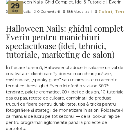
29
Culori, Tendin
Sep
Viviana Nails
0 Comentarii
688 Vizualizari
Halloween Nails: ghidul complet
Everin pentru manichiuri
spectaculoase (idei, tehnici,
tutoriale, marketing de salon)
În fiecare toamnă, Halloweenul aduce în saloane un val de
creativitate: clienți care își doresc manichiuri jucăușe,
misterioase, „spooky glam” sau minimaliste cu accente
tematice. Acest ghid Everin îți oferă o viziune 360°:
tendințe, palete cromatice, 60+ idei de design, 10 tutoriale
pas cu pas, rețete de culoare, combinații de produse,
trucuri de fixare pentru durabilitate, tips & tricks pentru
fotografiere și strategii de monetizare în salon. Folosește-l
ca manual de lucru pe tot sezonul — de la look-uri rapide
pentru programări aglomerate până la proiecte de
portofoliu.