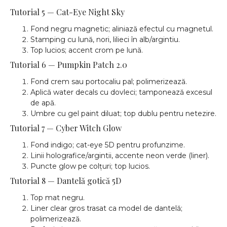
Tutorial 5 — Cat-Eye Night Sky
Fond negru magnetic; aliniază efectul cu magnetul.
Stamping cu lună, nori, lilieci în alb/argintiu.
Top lucios; accent crom pe lună.
Tutorial 6 — Pumpkin Patch 2.0
Fond crem sau portocaliu pal; polimerizează.
Aplică water decals cu dovleci; tamponează excesul
de apă.
Umbre cu gel paint diluat; top dublu pentru netezire.
Tutorial 7 — Cyber Witch Glow
Fond indigo; cat-eye 5D pentru profunzime.
Linii holografice/argintii, accente neon verde (liner).
Puncte glow pe colțuri; top lucios.
Tutorial 8 — Dantelă gotică 5D
Top mat negru.
Liner clear gros trasat ca model de dantelă;
polimerizează.