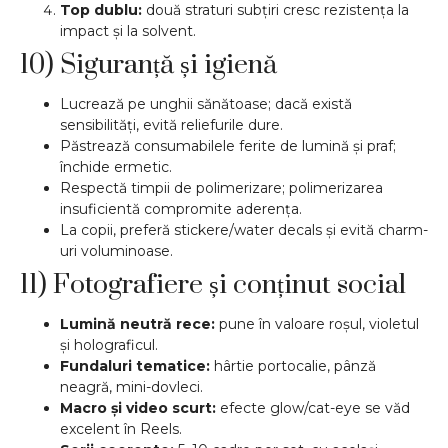
Top dublu:
două straturi subțiri cresc rezistența la
impact și la solvent.
10) Siguranță și igienă
Lucrează pe unghii sănătoase; dacă există
sensibilități, evită reliefurile dure.
Păstrează consumabilele ferite de lumină și praf;
închide ermetic.
Respectă timpii de polimerizare; polimerizarea
insuficientă compromite aderența.
La copii, preferă stickere/water decals și evită charm-
uri voluminoase.
11) Fotografiere și conținut social
Lumină neutră rece:
pune în valoare roșul, violetul
și holograficul.
Fundaluri tematice:
hârtie portocalie, pânză
neagră, mini-dovleci.
Macro și video scurt:
efecte glow/cat-eye se văd
excelent în Reels.