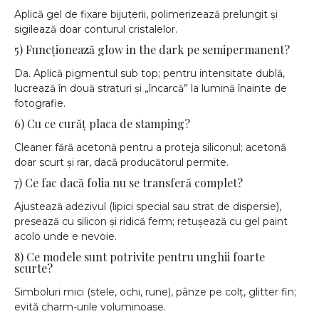
Aplică gel de fixare bijuterii, polimerizează prelungit și
sigilează doar conturul cristalelor.
5) Funcționează glow in the dark pe semipermanent?
Da. Aplică pigmentul sub top; pentru intensitate dublă,
lucrează în două straturi și „încarcă” la lumină înainte de
fotografie.
6) Cu ce curăț placa de stamping?
Cleaner fără acetonă pentru a proteja siliconul; acetonă
doar scurt și rar, dacă producătorul permite.
7) Ce fac dacă folia nu se transferă complet?
Ajustează adezivul (lipici special sau strat de dispersie),
presează cu silicon și ridică ferm; retușează cu gel paint
acolo unde e nevoie.
8) Ce modele sunt potrivite pentru unghii foarte
scurte?
Simboluri mici (stele, ochi, rune), pânze pe colț, glitter fin;
evită charm-urile voluminoase.