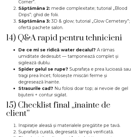
Corner”.
Săptămâna 2:
medie complexitate; tutorial „Blood
Drips”; ghid de folii.
Săptămâna 3:
3D & glow; tutorial „Glow Cemetery”;
ofertă pachete salon.
14) Q&A rapid pentru tehnicieni
De ce mi se ridică water decalul?
A rămas
umiditate dedesubt — tamponează complet și
sigilează dublu.
Spider gelul se rupe?
Suprafața e prea lucioasă sau
tragi prea încet; folosește miscări ferme și
degresează înainte.
Strasurile cad?
Nu folosi doar top; ai nevoie de gel
bijuterii + contur sigilat.
15) Checklist final „înainte de
client”
Inspirație aleasă și materialele pregătite pe tavă.
Suprafață curată, degresată; lampă verificată.