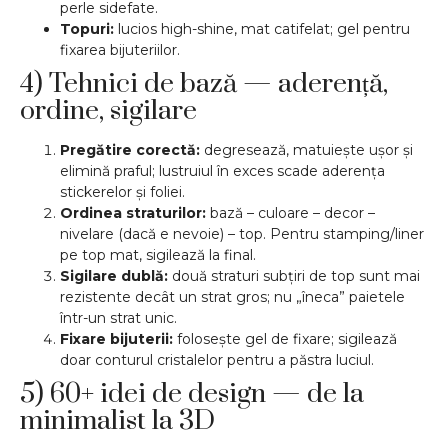
perle sidefate.
Topuri:
lucios high-shine, mat catifelat; gel pentru
fixarea bijuteriilor.
4) Tehnici de bază — aderență,
ordine, sigilare
Pregătire corectă:
degresează, matuiește ușor și
elimină praful; lustruiul în exces scade aderența
stickerelor și foliei.
Ordinea straturilor:
bază – culoare – decor –
nivelare (dacă e nevoie) – top. Pentru stamping/liner
pe top mat, sigilează la final.
Sigilare dublă:
două straturi subțiri de top sunt mai
rezistente decât un strat gros; nu „îneca” paietele
într-un strat unic.
Fixare bijuterii:
folosește gel de fixare; sigilează
doar conturul cristalelor pentru a păstra luciul.
5) 60+ idei de design — de la
minimalist la 3D