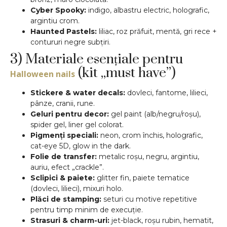
Cyber Spooky:
indigo, albastru electric, holografic,
argintiu crom.
Haunted Pastels:
liliac, roz prăfuit, mentă, gri rece +
contururi negre subțiri.
3) Materiale esențiale pentru
(kit „must have”)
Halloween nails
Stickere & water decals:
dovleci, fantome, lilieci,
pânze, cranii, rune.
Geluri pentru decor:
gel paint (alb/negru/roșu),
spider gel, liner gel colorat.
Pigmenți speciali:
neon, crom închis, holografic,
cat-eye 5D, glow in the dark.
Folie de transfer:
metalic roșu, negru, argintiu,
auriu, efect „crackle”.
Sclipici & paiete:
glitter fin, paiete tematice
(dovleci, lilieci), mixuri holo.
Plăci de stamping:
seturi cu motive repetitive
pentru timp minim de execuție.
Strasuri & charm-uri:
jet-black, roșu rubin, hematit,