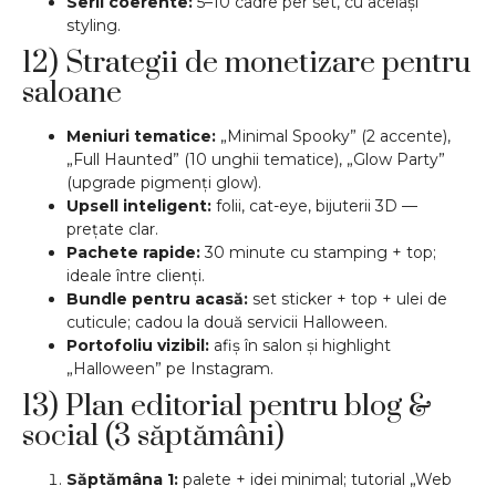
Serii coerente:
5–10 cadre per set, cu același
styling.
12) Strategii de monetizare pentru
saloane
Meniuri tematice:
„Minimal Spooky” (2 accente),
„Full Haunted” (10 unghii tematice), „Glow Party”
(upgrade pigmenți glow).
Upsell inteligent:
folii, cat-eye, bijuterii 3D —
prețate clar.
Pachete rapide:
30 minute cu stamping + top;
ideale între clienți.
Bundle pentru acasă:
set sticker + top + ulei de
cuticule; cadou la două servicii Halloween.
Portofoliu vizibil:
afiș în salon și highlight
„Halloween” pe Instagram.
13) Plan editorial pentru blog &
social (3 săptămâni)
Săptămâna 1:
palete + idei minimal; tutorial „Web