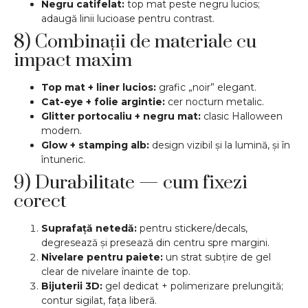
Negru catifelat:
top mat peste negru lucios;
adaugă linii lucioase pentru contrast.
8) Combinații de materiale cu
impact maxim
Top mat + liner lucios:
grafic „noir” elegant.
Cat-eye + folie argintie:
cer nocturn metalic.
Glitter portocaliu + negru mat:
clasic Halloween
modern.
Glow + stamping alb:
design vizibil și la lumină, și în
întuneric.
9) Durabilitate — cum fixezi
corect
Suprafață netedă:
pentru stickere/decals,
degresează și presează din centru spre margini.
Nivelare pentru paiete:
un strat subțire de gel
clear de nivelare înainte de top.
Bijuterii 3D:
gel dedicat + polimerizare prelungită;
contur sigilat, fața liberă.