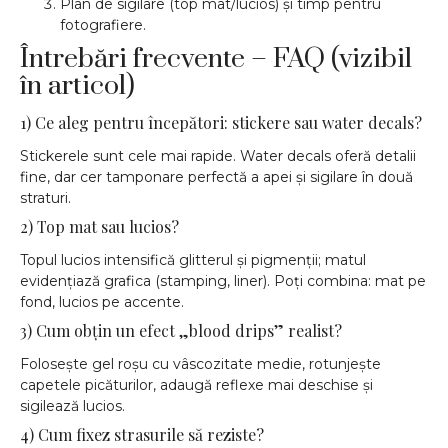
Plan de sigilare (top mat/lucios) și timp pentru
fotografiere.
Întrebări frecvente – FAQ (vizibil
în articol)
1) Ce aleg pentru începători: stickere sau water decals?
Stickerele sunt cele mai rapide. Water decals oferă detalii
fine, dar cer tamponare perfectă a apei și sigilare în două
straturi.
2) Top mat sau lucios?
Topul lucios intensifică glitterul și pigmenții; matul
evidențiază grafica (stamping, liner). Poți combina: mat pe
fond, lucios pe accente.
3) Cum obțin un efect „blood drips” realist?
Folosește gel roșu cu vâscozitate medie, rotunjește
capetele picăturilor, adaugă reflexe mai deschise și
sigilează lucios.
4) Cum fixez strasurile să reziste?