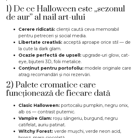
1) De ce Halloween este „sezonul
de aur” al nail art-ului
Cerere ridicată:
clienții caută ceva memorabil
pentru petreceri și social media.
Libertate creativă:
acceptă aproape orice stil — de
la cute la dark glam.
Ocazie perfectă de upsell:
upgrade-uri glow, cat-
eye, bijuterii 3D, folii metalice.
Conținut pentru portofoliu:
modele originale care
atrag recomandări și noi rezervări.
2) Palete cromatice care
funcționează de fiecare dată
Clasic Halloween:
portocaliu pumpkin, negru onix,
alb os — contrast puternic.
Vampire Glam:
roșu sângeriu, burgund, negru
catifelat, auriu patinat.
Witchy Forest:
verde mușchi, verde neon acid,
bronz, maro ciocolată.