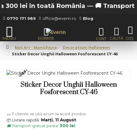
 300 lei în toată România —
🚚 Transport gra
0770 171 989
office@everin.ro
Blog
Nail Art - Manichiura
Decoratiuni Halloween
Sticker Decor Unghii Halloween Fosforescent CY-46
Stoc epuizat
Sticker Decor Unghii Halloween
Fosforescent CY-46
11
cliente se uită acum la acest produs
👀
Livrare rapidă:
Marți, 11 August
📦
Transport gratuit peste
300 lei
🚚