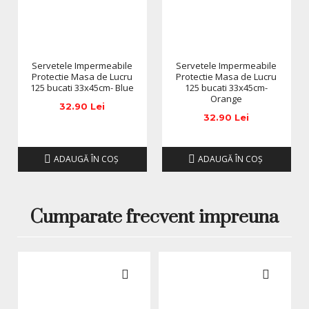
*Produsele prezentate sunt comercializate in ambalajul
original al producatorului. Nuanta, tonul si intensitatea
culorii pot varia in functie de monitor. Imaginile produselor
Servetele Impermeabile
Servetele Impermeabile
prezentate pe site sunt cu titlu de prezentare si pot diferi
Protectie Masa de Lucru
Protectie Masa de Lucru
125 bucati 33x45cm- Blue
125 bucati 33x45cm-
in orice mod (culoare, aspect etc.) de imaginile produselor
Orange
livrate, acestea putand prezenta abateri minore de la
32.90 Lei
32.90 Lei
pozele si descrierile prezentate pe site, acestea se pot
modifica in functie de actualizarile producatorilor fara
anuntarea prealabila a utilizatorilor.
ADAUGĂ ÎN COŞ
ADAUGĂ ÎN COŞ
Cumparate frecvent impreuna