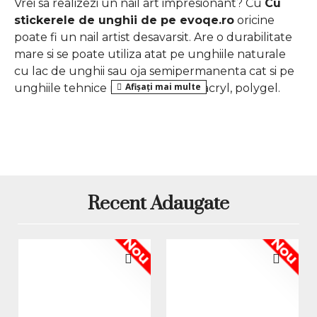
Vrei sa realizezi un nail art impresionant? Cu
Cu
stickerele de unghii de pe evoqe.ro
oricine
poate fi un nail artist desavarsit. Are o durabilitate
mare si se poate utiliza atat pe unghiile naturale
cu lac de unghii sau oja semipermanenta cat si pe
unghiile tehnice realizate cu gel, acryl, polygel.
Vrei un mic secret pentru o manichiura unica si
fermecatoare? Aplica si combina cu alte accesorii
de nail art precum glitter, strasuri, flori uscate etc.
pentru a obtine rezultate uimitoare!
Mod de folosire:
Recent Adaugate
Pregateste unghia si cuticulele
Aplica baza, lac de unghii, oja / gel
Nou
Nou
Desprinde modelul cu o penseta
Pozitioneaza pe unghie cu partea lipicioasa
jos
Preseaza usor
Sigiliaza cu top coat