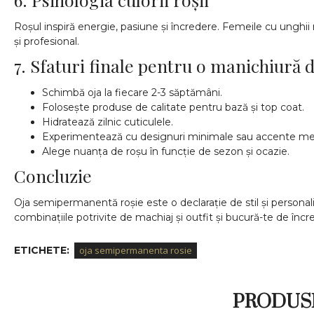
Roșul inspiră energie, pasiune și încredere. Femeile cu unghii 
și profesional.
7. Sfaturi finale pentru o manichiură d
Schimbă oja la fiecare 2-3 săptămâni.
Folosește produse de calitate pentru bază și top coat.
Hidratează zilnic cuticulele.
Experimentează cu designuri minimale sau accente met
Alege nuanța de roșu în funcție de sezon și ocazie.
Concluzie
Oja semipermanentă roșie este o declarație de stil și personalit
combinațiile potrivite de machiaj și outfit și bucură-te de încr
ETICHETE:
oja semipermanenta rosie
PRODUSE