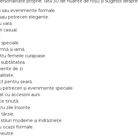
rsonalitate proprie. Iată 30 de nuanțe de roșu și sugestii despre
rou sau evenimente formale.
 sau petreceri elegante.
u vară.
ri casual.
.
 speciale.
mnă și iarnă.
ntru femeile curajoase.
subtilitatea.
mente de zi.
litate.
ct pentru seară.
ru petreceri și evenimente speciale.
cu accesorii aurii.
ce ținută.
u zile însorite.
târzie.
 stiluri moderne și îndrăznețe.
u ocazii formale.
neutre.