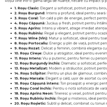
Roșul vine într-o gamă largă de nuanțe, fiecare cu impact și pe
1. Roșu Clasic:
Elegant și sofisticat, potrivit pentru bi
2. Roșu Burgund:
Intens și profund, ideal pentru seară
3. Roșu Coral:
Ton cald și plin de energie, perfect pentr
4. Roșu Căpșună:
Jucăuș și fresh, potrivit pentru întâlni
5. Roșu Aprins:
Intens și vibrant, atrage imediat atenția
6. Roșu Rubiniu:
Regal și elegant, potrivit pentru ocazii
7. Roșu Wine (Vin):
Matur și sofisticat, ideal pentru toa
8. Roșu Portocaliu:
Energic și plin de viață, potrivit pe
9. Roșu Rozat:
Delicat și feminin, combină eleganța cu 
10. Roșu Cireșe:
Dulce și atrăgător, ideal pentru eveni
11. Roșu Intens:
Viu și puternic, pentru femei cu persona
12. Roșu Burgundy închis:
Dramatic și sofisticat, perfe
13. Roșu Metalizat:
Modern și strălucitor, potrivit pent
14. Roșu Sclipitor:
Pentru un plus de glamour, combinat 
15. Roșu Marsala:
Elegant și cald, ușor de asortat cu ori
16. Roșu Căpșună intens:
Ton proaspăt și energic pentr
17. Roșu Coral închis:
Pentru o notă sofisticată de vară 
18. Roșu Aprins Neon:
Tineresc și vesel, potrivit pentru
19. Roșu Rubiniu închis:
Regal și misterios, ideal pentr
20. Roșu Roșietic:
Subtil și delicat, combinat cu tonuri 