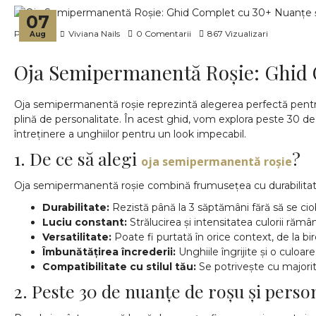
07
Postat de
Viviana Nails
0 Comentarii
867 Vizualizari
Aug
Oja Semipermanentă Roșie: Ghid 
Oja semipermanentă roșie reprezintă alegerea perfectă pentru 
plină de personalitate. În acest ghid, vom explora peste 30 de n
întreținere a unghiilor pentru un look impecabil.
1. De ce să alegi
?
oja semipermanentă roșie
Oja semipermanentă roșie combină frumusețea cu durabilitat
Durabilitate:
Rezistă până la 3 săptămâni fără să se ci
Luciu constant:
Strălucirea și intensitatea culorii răm
Versatilitate:
Poate fi purtată în orice context, de la b
Îmbunătățirea încrederii:
Unghiile îngrijite și o culoar
Compatibilitate cu stilul tău:
Se potrivește cu majoritat
2. Peste 30 de nuanțe de roșu și person