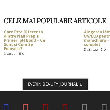
CELE MAI POPULARE ARTICOLE
Care Este Diferenta
Alegerea lăm
dintre Nail Prep si
UV/LED pent
Primer, pH Bond – Ce
manichiură –
Sunt și Cum Se
complet
Folosesc?
05
Aug
0
08
Jul
0
EVERIN BEAUTY JOURNAL