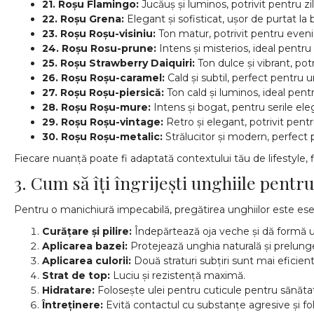
21. Roșu Flamingo:
Jucăuș și luminos, potrivit pentru zil
22. Roșu Grena:
Elegant și sofisticat, ușor de purtat la b
23. Roșu Roșu-visiniu:
Ton matur, potrivit pentru eve
24. Roșu Rosu-prune:
Intens și misterios, ideal pentru 
25. Roșu Strawberry Daiquiri:
Ton dulce și vibrant, potr
26. Roșu Roșu-caramel:
Cald și subtil, perfect pentru u
27. Roșu Roșu-piersică:
Ton cald și luminos, ideal pent
28. Roșu Roșu-mure:
Intens și bogat, pentru serile ele
29. Roșu Roșu-vintage:
Retro și elegant, potrivit pentru
30. Roșu Roșu-metalic:
Strălucitor și modern, perfect p
Fiecare nuanță poate fi adaptată contextului tău de lifestyle, fi
3. Cum să îți îngrijești unghiile pent
Pentru o manichiură impecabilă, pregătirea unghiilor este esen
Curățare și pilire:
Îndepărtează oja veche și dă formă un
Aplicarea bazei:
Protejează unghia naturală și prelun
Aplicarea culorii:
Două straturi subțiri sunt mai eficien
Strat de top:
Luciu și rezistență maximă.
Hidratare:
Folosește ulei pentru cuticule pentru sănătat
Întreținere:
Evită contactul cu substanțe agresive și fo