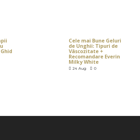
pii
Cele mai Bune Geluri
ru
de Unghii: Tipuri de
 Ghid
Vâscozitate +
Recomandare Everin
Milky White
24
Aug
0