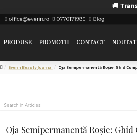
🚚 Transport grat
office@everin.ro
0770171989
Blog
PRODUSE
PROMOTII
CONTACT
NOUTAT
Everin Beauty Journal
Oja Semipermanentă Roșie: Ghid Comple
Oja Semipermanentă Roșie: Ghid C