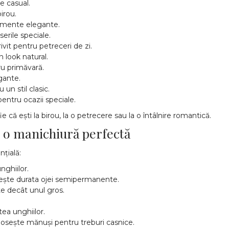
e casual.
irou.
nimente elegante.
serile speciale.
ivit pentru petreceri de zi.
n look natural.
ru primăvară.
gante.
 un stil clasic.
entru ocazii speciale.
e că ești la birou, la o petrecere sau la o întâlnire romantică.
ru o manichiură perfectă
țială:
ghiilor.
gește durata ojei semipermanente.
te decât unul gros.
ea unghiilor.
losește mănuși pentru treburi casnice.