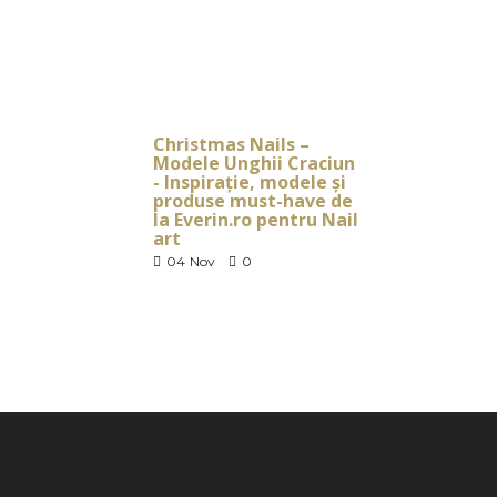
Christmas Nails –
Modele Unghii Craciun
- Inspirație, modele și
produse must-have de
la Everin.ro pentru Nail
art
04
Nov
0