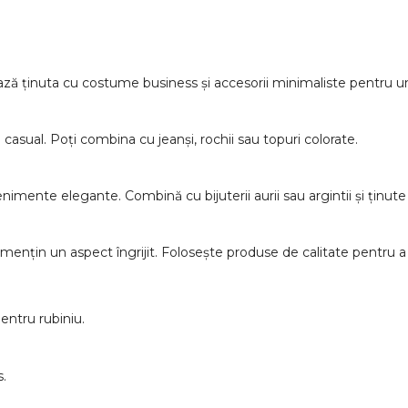
ză ținuta cu costume business și accesorii minimaliste pentru un
casual. Poți combina cu jeanși, rochii sau topuri colorate.
mente elegante. Combină cu bijuterii aurii sau argintii și ținute 
și mențin un aspect îngrijit. Folosește produse de calitate pentru a
entru rubiniu.
s.