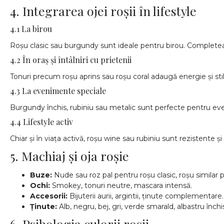
4. Integrarea ojei roșii în lifestyle
4.1 La birou
Roșu clasic sau burgundy sunt ideale pentru birou. Completea
4.2 În oraș și întâlniri cu prietenii
Tonuri precum roșu aprins sau roșu coral adaugă energie și stil 
4.3 La evenimente speciale
Burgundy închis, rubiniu sau metalic sunt perfecte pentru eveni
4.4 Lifestyle activ
Chiar și în viața activă, roșu wine sau rubiniu sunt rezistente 
5. Machiaj și oja roșie
Buze:
Nude sau roz pal pentru roșu clasic, roșu similar p
Ochi:
Smokey, tonuri neutre, mascara intensă.
Accesorii:
Bijuterii aurii, argintii, ținute complementare.
Ținute:
Alb, negru, bej, gri, verde smarald, albastru închi
6. Psihologia culorii roșii