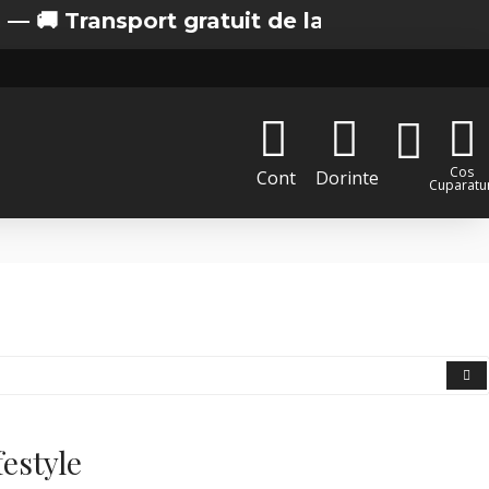
sport gratuit de la 200 lei in Bucuresti
Cos
Cont
Dorinte
Cuparatur
estyle