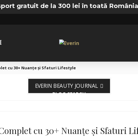
uit de la 300 lei în toată România —
🚚 Tran
I
t cu 30+ Nuanțe și Sfaturi Lifestyle
EVERIN BEAUTY JOURNAL
BLOG SEARCH
omplet cu 30+ Nuanțe și Sfaturi Lif