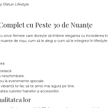
Complet cu Peste 30 de Nuanțe
orice femeie care dorește să îmbine eleganța cu încrederea în si
uanțe de roșu, cum să le alegi și cum să le integrezi în lifestyle-
ea:
obească.
ân neschimbate.
irou la evenimente speciale.
e vibrantă te fac să te simți mai sigură pe tine.
ea culorilor hainelor și accesoriilor.
alitatea lor