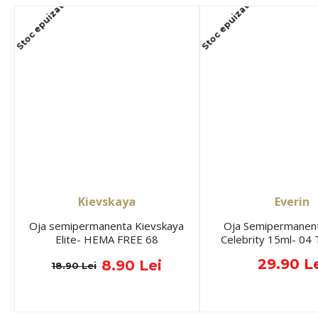
Stoc epuizat
Stoc epuizat
Kievskaya
Everin
Oja semipermanenta Kievskaya
Oja Semipermanent
Elite- HEMA FREE 68
Celebrity 15ml- 04
29.90 L
8.90 Lei
18.90 Lei