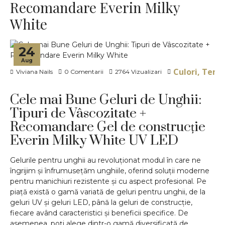
Recomandare Everin Milky
White
24
Aug
Culori, Tendi
Viviana Nails
0 Comentarii
2764 Vizualizari
Cele mai Bune Geluri de Unghii:
Tipuri de Vâscozitate +
Recomandare Gel de construcție
Everin Milky White UV LED
Gelurile pentru unghii au revoluționat modul în care ne
îngrijim și înfrumusețăm unghiile, oferind soluții moderne
pentru manichiuri rezistente și cu aspect profesional. Pe
piață există o gamă variată de geluri pentru unghii, de la
geluri UV și geluri LED, până la geluri de construcție,
fiecare având caracteristici și beneficii specifice. De
asemenea, poți alege dintr-o gamă diversificată de