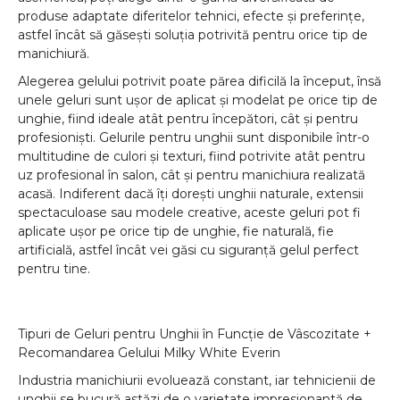
produse adaptate diferitelor tehnici, efecte și preferințe,
astfel încât să găsești soluția potrivită pentru orice tip de
manichiură.
Alegerea gelului potrivit poate părea dificilă la început, însă
unele geluri sunt ușor de aplicat și modelat pe orice tip de
unghie, fiind ideale atât pentru începători, cât și pentru
profesioniști. Gelurile pentru unghii sunt disponibile într-o
multitudine de culori și texturi, fiind potrivite atât pentru
uz profesional în salon, cât și pentru manichiura realizată
acasă. Indiferent dacă îți dorești unghii naturale, extensii
spectaculoase sau modele creative, aceste geluri pot fi
aplicate ușor pe orice tip de unghie, fie naturală, fie
artificială, astfel încât vei găsi cu siguranță gelul perfect
pentru tine.
Tipuri de Geluri pentru Unghii în Funcție de Vâscozitate +
Recomandarea Gelului Milky White Everin
Industria manichiurii evoluează constant, iar tehnicienii de
unghii se bucură astăzi de o varietate impresionantă de