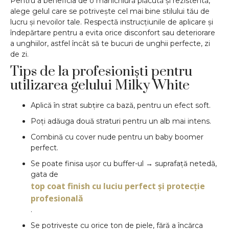
Pentru a beneficia de o manichiură plăcută și rezistentă,
alege gelul care se potrivește cel mai bine stilului tău de
lucru și nevoilor tale. Respectă instrucțiunile de aplicare și
îndepărtare pentru a evita orice disconfort sau deteriorare
a unghiilor, astfel încât să te bucuri de unghii perfecte, zi
de zi.
Tips de la profesioniști pentru
utilizarea gelului Milky White
Aplică în strat subțire ca bază, pentru un efect soft.
Poți adăuga două straturi pentru un alb mai intens.
Combină cu cover nude pentru un baby boomer
perfect.
Se poate finisa ușor cu buffer-ul → suprafață netedă,
gata de
top coat finish cu luciu perfect și protecție
profesională
.
Se potrivește cu orice ton de piele, fără a încărca