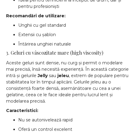
Ideal pentru tehnicienii la început de drum, dar și
pentru profesioniști
Recomandări de utilizare:
Unghii cu gel standard
Extensii cu șablon
Întărirea unghiei naturale
3. Geluri cu vâscozitate mare (high viscosity)
Aceste geluri sunt dense, nu curg și permit o modelare
mai precisă, însă necesită experiență. În această categorie
intră și gelurile
Jelly
sau
jeleu
, extrem de populare pentru
stabilitatea lor în timpul aplicării. Gelurile jeleu au o
consistență foarte densă, asemănătoare cu cea a unei
gelatine, ceea ce le face ideale pentru lucrul lent și
modelarea precisă.
Caracteristici:
Nu se autonivelează rapid
Oferă un control excelent