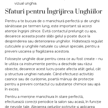
vizual unghia.
Sfaturi pentru Îngrijirea Unghiilor
Pentru a te bucura de o manichiură perfectă și de unghii
sănătoase pe termen lung, este important să acorzi
atenție îngrijirii zilnice. Evită contactul prelungit cu apa,
deoarece aceasta poate slăbi gelul și poate duce la
desprinderea sau deteriorarea unghiilor. Hidratează regulat
cuticulele și unghiile naturale cu uleiuri speciale, pentru a
preveni uscarea și fragilizarea acestora.
Folosește unghiile doar pentru ceea ce au fost create – nu
le utiliza ca instrumente pentru a deschide sau răzui
obiecte, deoarece acest lucru poate afecta atât gelul, cât
și structura unghiei naturale. Când efectuezi activități
casnice sau de curățenie, poartă mănuși de protecție
pentru a preveni contactul cu substanțe chimice sau apă
în exces.
Pentru a menține manichiura în stare perfectă,
efectuează corecții periodice la salon sau acasă, în funcție
de nevoile tale. Alegerea gelurilor potrivite și aplicarea