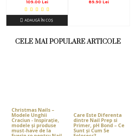
109.00 Lei
89.90 Lei
ADAUGĂ ÎN COŞ
CELE MAI POPULARE ARTICOLE
Christmas Nails –
Modele Unghii
Care Este Diferenta
Craciun - Inspirație,
dintre Nail Prep si
modele și produse
Primer, pH Bond – Ce
must-have de la
Sunt și Cum Se
Everin.ro pentru Nail
Folosesc?