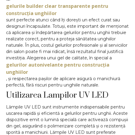
gelurile builder clear transparente pentru
construcția unghiilor
sunt perfecte atunci când îți dorești un efect curat sau
designuri încapsulate. Totuși, este important de menționat
că aplicarea și îndepărtarea gelurilor pentru unghii trebuie
realizate corect, pentru a proteja sănătatea unghiilor
naturale. În plus, costul gelurilor profesionale și al serviciilor
din salon poate fi mai ridicat, însă rezultatul final justifică
investiția. Alegerea unui gel de calitate, în special a
gelurilor autonivelante pentru construcția
unghiilor
, și respectarea pașilor de aplicare asigură o manichiură
perfectă, fără riscuri pentru unghiile naturale.
Utilizarea Lampilor UV LED
Lămpile UV LED sunt instrumente indispensabile pentru
uscarea rapidă și eficientă a gelurilor pentru unghii. Aceste
dispozitive emit o lumină specială care activează compușii
din gel, asigurând o polimerizare completă și o rezistență
sporită a manichiurii. Lămpile UV LED sunt preferate