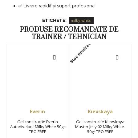
✅ Livrare rapidă și suport profesional
ETICHETE:
milky white
PRODUSE RECOMANDATE DE
TRAINER / TEHNICIAN
Stoc epuizat
Sto
Everin
Kievskaya
Gel constructie Everin
Gel constructie Kievskaya
Autonivelant Milky White 50gr
Master Jelly 02 Milky White-
TPO FREE
50gr TPO FREE