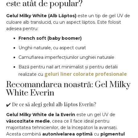
este atât de popular?
Gelul Milky White (Alb Lăptos)
este un tip de gel UV de
culoare alb translucid, cu un aspect lăptos. Este folosit
adesea pentru:
French soft (baby boomer)
Unghii naturale, cu aspect curat
Camuflarea imperfecțiunilor unghiei naturale
Bază pentru nail art minimalist și pentru detalii
geluri liner colorate profesionale
realizate cu
Recomandarea noastră: Gel Milky
White Everin
✔️ De ce să alegi gelul alb lăptos Everin?
Gelul Milky White de la Everin
este un gel UV de
vâscozitate medie
, ceea ce îl face ideal pentru
majoritatea tehnicienilor, de la începători la avansați.
Acesta combină
autonivelarea optimă
cu
pigmentul