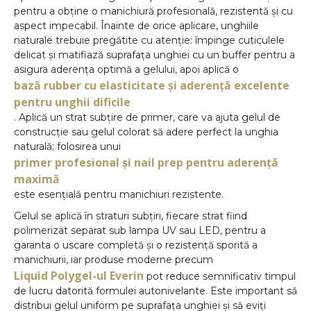
pentru a obține o manichiură profesională, rezistentă și cu
aspect impecabil. Înainte de orice aplicare, unghiile
naturale trebuie pregătite cu atenție: împinge cuticulele
delicat și matifiază suprafața unghiei cu un buffer pentru a
asigura aderența optimă a gelului, apoi aplică o
bază rubber cu elasticitate și aderență excelente
pentru unghii dificile
. Aplică un strat subțire de primer, care va ajuta gelul de
construcție sau gelul colorat să adere perfect la unghia
naturală; folosirea unui
primer profesional și nail prep pentru aderență
maximă
este esențială pentru manichiuri rezistente.
Gelul se aplică în straturi subțiri, fiecare strat fiind
polimerizat separat sub lampa UV sau LED, pentru a
garanta o uscare completă și o rezistență sporită a
manichiurii, iar produse moderne precum
Liquid Polygel-ul Everin
pot reduce semnificativ timpul
de lucru datorită formulei autonivelante. Este important să
distribui gelul uniform pe suprafața unghiei și să eviți