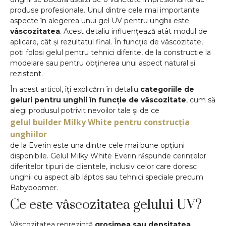
produse profesionale. Unul dintre cele mai importante
aspecte în alegerea unui gel UV pentru unghii este
vâscozitatea
. Acest detaliu influențează atât modul de
aplicare, cât și rezultatul final. În funcție de vâscozitate,
poți folosi gelul pentru tehnici diferite, de la construcție la
modelare sau pentru obținerea unui aspect natural și
rezistent.
În acest articol, îți explicăm în detaliu
categoriile de
geluri pentru unghii în funcție de vâscozitate
, cum să
alegi produsul potrivit nevoilor tale și de ce
gelul builder Milky White pentru construcția
unghiilor
de la Everin este una dintre cele mai bune opțiuni
disponibile. Gelul Milky White Everin răspunde cerințelor
diferitelor tipuri de clientele, inclusiv celor care doresc
unghii cu aspect alb lăptos sau tehnici speciale precum
Babyboomer.
Ce este vâscozitatea gelului UV?
Vâscozitatea reprezintă
grosimea sau densitatea