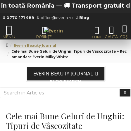
tă România —
🚚 Transport gratuit de la 200 l
0770 171 989
office@everin.ro
Blog
Everin Beauty Journal
Cele mai Bune Geluri de Unghii: Tipuri de Vâscozitate + Rec
omandare Everin Milky White
EVERIN BEAUTY JOURNAL
BLOG SEARCH
Cele mai Bune Geluri de Unghii:
Tipuri de Vâscozitate +