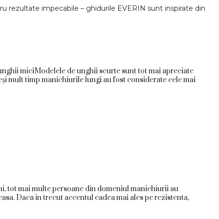
ntru rezultate impecabile – ghidurile EVERIN sunt inspirate din
u unghii miciModelele de unghii scurte sunt tot mai apreciate
Deși mult timp manichiurile lungi au fost considerate cele mai
, tot mai multe persoane din domeniul manichiurii au
casa. Daca in trecut accentul cadea mai ales pe rezistenta,