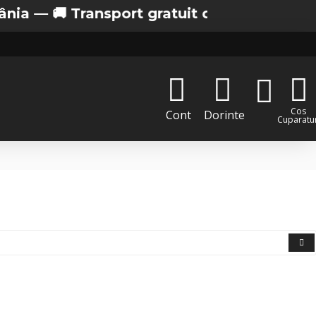
 —
🚚 Transport gratuit de la 200 lei in Bucur
Cos
Cont
Dorinte
Cuparatur