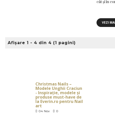
cât și în co
VEZI MA
Afişare 1 - 4 din 4 (1 pagini)
Christmas Nails –
Modele Unghii Craciun
- Inspirație, modele și
produse must-have de
la Everin.ro pentru Nail
art
04
Nov
0