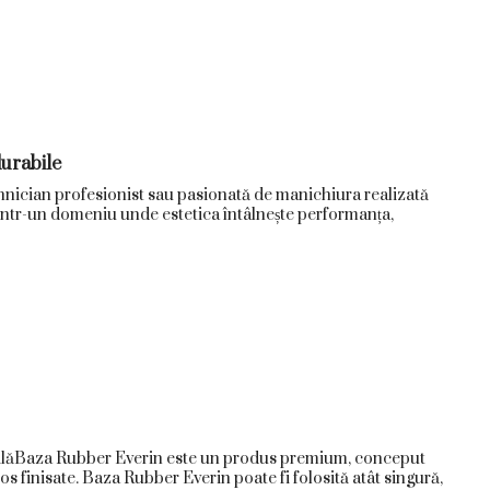
durabile
ehnician profesionist sau pasionată de manichiura realizată
. Într-un domeniu unde estetica întâlnește performanța,
bilăBaza Rubber Everin este un produs premium, conceput
os finisate. Baza Rubber Everin poate fi folosită atât singură,