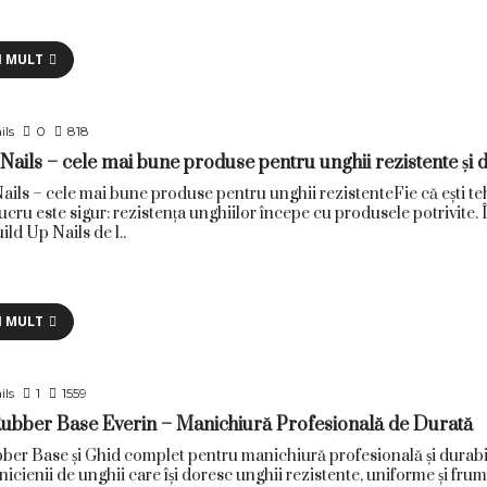
I MULT
ils
0
818
Nails – cele mai bune produse pentru unghii rezistente și 
ails – cele mai bune produse pentru unghii rezistenteFie că ești t
lucru este sigur: rezistența unghiilor începe cu produsele potrivite
ild Up Nails de l..
I MULT
ils
1
1559
Rubber Base Everin – Manichiură Profesională de Durată
ber Base și Ghid complet pentru manichiură profesională și dura
icienii de unghii care își doresc unghii rezistente, uniforme și frum