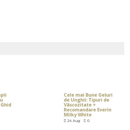
pii
Cele mai Bune Geluri
ru
de Unghii: Tipuri de
 Ghid
Vâscozitate +
Recomandare Everin
Milky White
24
Aug
0