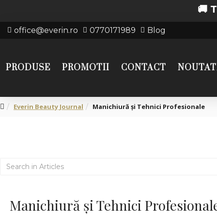
🚚 Transp
office@everin.ro
0770171989
Blog
PRODUSE
PROMOTII
CONTACT
NOUTAT
Everin Beauty Journal
Manichiură și Tehnici Profesionale
Manichiură și Tehnici Profesional