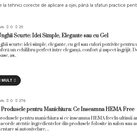
 la tehnici corecte de aplicare a ojei, până la sfaturi practice pe
ils
0
29
ghii Scurte: Idei Simple, Elegante sau cu Gel
hii scurte: idei simple, elegante, cu gel sau culori potrivite pentr
eră un echilibru perfect între eleganță, confort și aspect îngrijit. 
ase, as..
I MULT
ils
0
276
Produsele pentru Manichiura: Ce Inseamna HEMA Free
odusele pentru manichiura si ce inseamna HEMA freeIn ultimii ani
 acorde atentie ingredientelor din produsele folosite in salon sau a
entare si autonivelare, ..