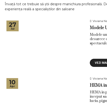
Învață tot ce trebuie să știi despre manichiura profesională. De
experiența reală a specialiștilor din saloane
Viviana Na
27
Modele Un
Jul
Modele ung
deoarece of
spectaculo
VEZI MA
Viviana Na
10
HEMA in 
Apr
HEMA in pr
inceput sa
luciu, pigm