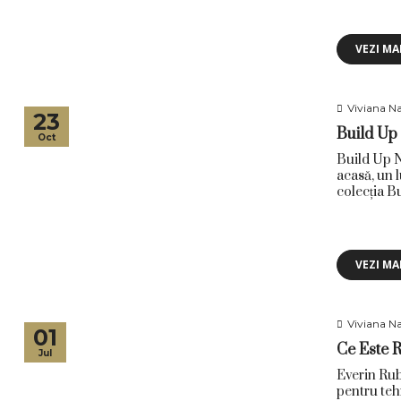
VEZI MA
Viviana Na
23
Build Up 
Oct
Build Up N
acasă, un 
colecția Bu
VEZI MA
Viviana Na
01
Ce Este 
Jul
Everin Rub
pentru tehn