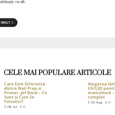
mbinație cu alt..
I MULT
CELE MAI POPULARE ARTICOLE
Care Este Diferenta
Alegerea lăm
dintre Nail Prep si
UV/LED pent
Primer, pH Bond – Ce
manichiură –
Sunt și Cum Se
complet
Folosesc?
05
Aug
0
08
Jul
0