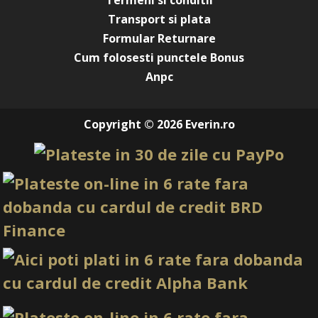
Termeni si conditii
vizibile.
Transport si plata
Manichiură de vară sau festival
Formular Returnare
Fuchsia Bloom poate fi integrat în designuri fresh, alături
Cum folosesti punctele Bonus
de alb, coral, roz neon, roșu, portocaliu soft sau
Anpc
nuanțe galbene cu efect floral
, ori detalii florale
pictate manual. Este o opțiune potrivită pentru vacanțe,
festivaluri și manichiuri de sezon.
Copyright © 2026 Everin.ro
Datorită bazei translucide, gelul poate fi folosit în designuri
cu profunzime. Aplicarea în straturi controlate creează
impresia unor petale prinse într-o suprafață lucioasă, clară
și intens colorată.
Caracteristici principale Gel
Autonivelant Everin Petal Stories
15gr - Fuchsia Bloom
Denumire
Gel Autonivelant Everin Petal Stories
produs
15gr - Fuchsia Bloom