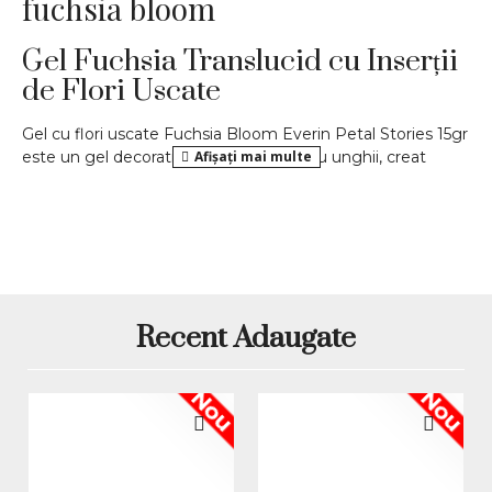
fuchsia bloom
Gel Fuchsia Translucid cu Inserții
de Flori Uscate
Gel cu flori uscate Fuchsia Bloom Everin Petal Stories 15gr
este un gel decorativ profesional pentru unghii, creat
pentru manichiuri vibrante, feminine și moderne. Nuanța
Fuchsia Bloom atrage atenția printr-un roz-fuchsia
translucid, intens și luminos, completat de inserții florale
roșiatice și detalii botanice fine. Efectul vizual este
elegant, dar expresiv, potrivit pentru clientele care își
doresc o manichiură cu personalitate, fără să fie nevoie de
aplicarea separată a multor decoruri.
Recent Adaugate
Everin Petal Stories
Produsul face parte din colecția
și
are cantitatea de 15gr. Modelul produsului este PS-FB, iar
Nou
Nou
aspectul său decorativ îl recomandă pentru construcții,
întrețineri, acoperiri speciale, accent nails și designuri de
nail art cu efect de profunzime. Baza translucidă permite
particulelor florale să se vadă în interiorul gelului, oferind